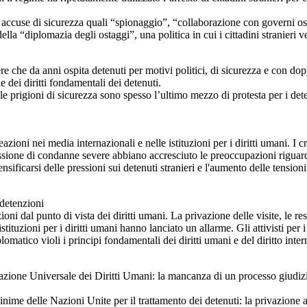
 accuse di sicurezza quali “spionaggio”, “collaborazione con governi ost
ella “diplomazia degli ostaggi”, una politica in cui i cittadini stranieri 
 che da anni ospita detenuti per motivi politici, di sicurezza e con dop
ne dei diritti fondamentali dei detenuti.
nelle prigioni di sicurezza sono spesso l’ultimo mezzo di protesta per i d
ioni nei media internazionali e nelle istituzioni per i diritti umani. I 
issione di condanne severe abbiano accresciuto le preoccupazioni riguardo 
ensificarsi delle pressioni sui detenuti stranieri e l'aumento delle tension
 detenzioni
dal punto di vista dei diritti umani. La privazione delle visite, le restr
 istituzioni per i diritti umani hanno lanciato un allarme. Gli attivisti per
omatico violi i principi fondamentali dei diritti umani e del diritto inter
azione Universale dei Diritti Umani: la mancanza di un processo giudiziar
ime delle Nazioni Unite per il trattamento dei detenuti: la privazione a 