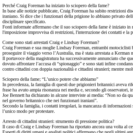
Perché Craig Foreman ha iniziato lo sciopero della fame?
In base alle notizie pubblicate, Craig Foreman ha subito restrizioni dis
iraniano. Si dice che i funzionari della prigione lo abbiano privato de
disciplinare specificato.
Fonti informate affermano che il suo sciopero della fame è iniziato in re
l'imposizione improvvisa di restrizioni, l'interruzione dei contatti e la 
Come sono stati arrestati Craig e Lindsay Foreman?
Craig Foreman e sua moglie Lindsay Foreman, entrambi motociclisti bri
proseguire il viaggio verso l’Australia, ma è stata arrestata a Kerman
Il portavoce della magistratura ha successivamente annunciato che quest
dovuto affrontare l’accusa di “spionaggio” e sono stati infine condannati
contro cittadini con doppia nazionalità e cittadini stranieri; mentre molt
Sciopero della fame; “L’unico potere che abbiamo”
In precedenza, la famiglia di questi due prigionieri britannici aveva r
frase ha avuto ampia risonanza nei media e, secondo gli osservatori, indi
Joe Bennett ha dichiarato in alcune interviste ai media: “Non so da qu
nel governo britannico che nei funzionari iraniani”.
Secondo la famiglia, i contatti irregolari, la mancanza di informazion
l’unico modo per protestare.
Arresto di cittadini stranieri: strumento di pressione politica?
Il caso di Craig e Lindsay Foreman ha riportato ancora una volta al cent
Esperti di diritti umani e analisti politici affermano che negli ultimi ann