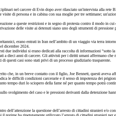
ciplinari nel carcere di Evin dopo aver rilasciato un'intervista alla rete 
lle visite di persona e in cabina con sua moglie per tre settimane; un'a
azione a queste restrizioni e in segno di protesta contro il modo in cui è s
privazione delle visite ai detenuti siano uno degli strumenti di pressione 
tannici, erano entrati in Iran nell’ambito di un viaggio via terra into
 nel dicembre 2024.
i due individui si erano dedicati alla raccolta di informazioni “sotto la 
 a dieci anni di carcere. Gli attivisti per i diritti umani affermano che 
i di questi casi sono stati privi di un processo giudiziario trasparente.
iferito che, in un breve contatto con il figlio, Joe Bennett, questi avev
ca le difficili condizioni carcerarie e il senso di impotenza dei prigioni
anto tempo duri lo sciopero della fame né per quanto tempo potrà contin
i sullo svolgimento del caso e le pressioni derivanti dalla detenzione ha
ro dell’attenzione la questione dell’arresto di cittadini stranieri e/o con
i il regime ha ripetutamente utilizzato l’arresto di cittadini stranieri per 