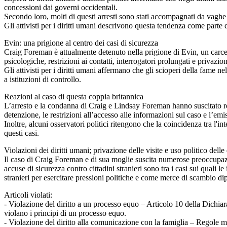
concessioni dai governi occidentali.
Secondo loro, molti di questi arresti sono stati accompagnati da vaghe
Gli attivisti per i diritti umani descrivono questa tendenza come parte d
Evin: una prigione al centro dei casi di sicurezza
Craig Foreman è attualmente detenuto nella prigione di Evin, un carcere
psicologiche, restrizioni ai contatti, interrogatori prolungati e privazio
Gli attivisti per i diritti umani affermano che gli scioperi della fame 
a istituzioni di controllo.
Reazioni al caso di questa coppia britannica
L’arresto e la condanna di Craig e Lindsay Foreman hanno suscitato reaz
detenzione, le restrizioni all’accesso alle informazioni sul caso e l’em
Inoltre, alcuni osservatori politici ritengono che la coincidenza tra l'int
questi casi.
Violazioni dei diritti umani; privazione delle visite e uso politico delle
Il caso di Craig Foreman e di sua moglie suscita numerose preoccupazioni 
accuse di sicurezza contro cittadini stranieri sono tra i casi sui quali le
stranieri per esercitare pressioni politiche e come merce di scambio dipl
Articoli violati:
- Violazione del diritto a un processo equo – Articolo 10 della Dichiar
violano i principi di un processo equo.
- Violazione del diritto alla comunicazione con la famiglia – Regole min