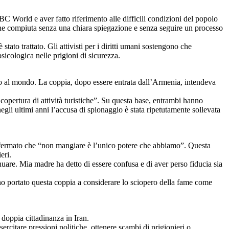
BBC World e aver fatto riferimento alle difficili condizioni del popolo
zione compiuta senza una chiara spiegazione e senza seguire un processo
tato trattato. Gli attivisti per i diritti umani sostengono che
psicologica nelle prigioni di sicurezza.
rno al mondo. La coppia, dopo essere entrata dall’Armenia, intendeva
copertura di attività turistiche”. Su questa base, entrambi hanno
negli ultimi anni l’accusa di spionaggio è stata ripetutamente sollevata
a affermato che “non mangiare è l’unico potere che abbiamo”. Questa
eri.
uare. Mia madre ha detto di essere confusa e di aver perso fiducia sia
nno portato questa coppia a considerare lo sciopero della fame come
 doppia cittadinanza in Iran.
esercitare pressioni politiche, ottenere scambi di prigionieri o