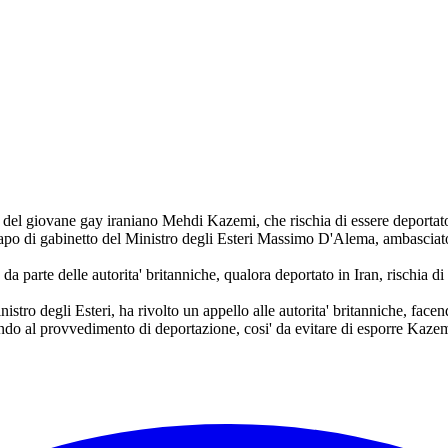
so del giovane gay iraniano Mehdi Kazemi, che rischia di essere deportato
l capo di gabinetto del Ministro degli Esteri Massimo D'Alema, ambasciat
ico da parte delle autorita' britanniche, qualora deportato in Iran, rischi
stro degli Esteri, ha rivolto un appello alle autorita' britanniche, face
ndo al provvedimento di deportazione, cosi' da evitare di esporre Kazem