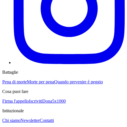
Battaglie
Pena di morte
Morte per pena
Quando prevenire è peggio
Cosa puoi fare
Firma l'appello
Iscriviti
Dona
5x1000
Istituzionale
Chi siamo
Newsletter
Contatti