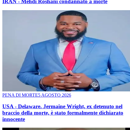
IRAN - Mehdi Roshani condannato a morte
PENA DI MORTE
5 AGOSTO 2026
USA - Delaware. Jermaine Wright, ex detenuto nel
braccio della morte, è stato formalmente dichiarato
innocente