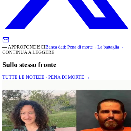
—
APPROFONDISCI
Banca dati
:
Pena di morte
→
La battaglia
→
CONTINUA A LEGGERE
Sullo stesso fronte
TUTTE LE NOTIZIE · PENA DI MORTE
→