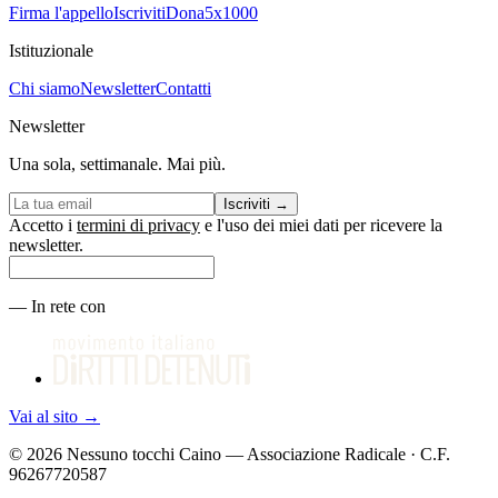
Firma l'appello
Iscriviti
Dona
5x1000
Istituzionale
Chi siamo
Newsletter
Contatti
Newsletter
Una sola, settimanale. Mai più.
Iscriviti
→
Accetto i
termini di privacy
e l'uso dei miei dati per ricevere la
newsletter.
—
In rete con
Vai al sito
→
©
2026
Nessuno tocchi Caino — Associazione Radicale · C.F.
96267720587