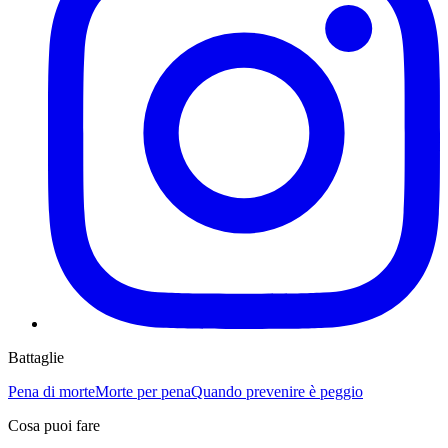
Battaglie
Pena di morte
Morte per pena
Quando prevenire è peggio
Cosa puoi fare