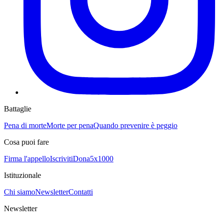
Battaglie
Pena di morte
Morte per pena
Quando prevenire è peggio
Cosa puoi fare
Firma l'appello
Iscriviti
Dona
5x1000
Istituzionale
Chi siamo
Newsletter
Contatti
Newsletter