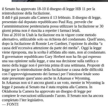
il Senato ha approvato 18-10 il disegno di legge HB 11 per la
reintroduzione della fucilazione.
Il ddl è già passato alla Camera il 13 febbraio. Il disegno di legge,
presentato dal deputato repubblicano Paul Ray, prevede che
l’amministrazione penitenziaria possa utilizzare la fucilazione se 30
giorni prima non è riuscita a reperire i farmaci letali.
Fino al 2010 in Utah la fucilazione era in vigore come metodo
alternativo, utilizzabile solo su richiesta del condannato. Quell’anno,
dopo la fucilazione di Ronnie Lee Gardner, l’opzione fu abolita “a
causa dell’eccessiva attenzione da parte dei media”. Oggi la legge
viene riproposta, ma la scelta è affidata allo stato, non al condannato.
Il governatore repubblicano Gary Herbert non ha fin qui espresso
una sua opinione sulla legge, e una sua decisione sulla ratifica o
meno della legge non è prevista prima di una settimana. Proposte di
legge per la reintroduzione della fucilazione a causa delle difficoltà
con l’approvvigionamento dei farmaci per l’iniezione letale sono
state presentate quest’anno anche in Arkansas e Wyoming.
In Arkansas non si è ancora giunti a un voto, mentre in Wyoming la
legge è passata al Senato ma è stata respinta alla Camera. In
Oklahoma la Camera ha approvato un disegno di legge per
compiere le esecuzioni utilizzando l’azoto. Il Senato non ha ancora
completato l’iter legislativo.
—
FONTI