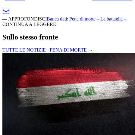
—
APPROFONDISCI
Banca dati
:
Pena di morte
→
La battaglia
→
CONTINUA A LEGGERE
Sullo stesso fronte
TUTTE LE NOTIZIE · PENA DI MORTE
→