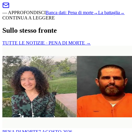
—
APPROFONDISCI
Banca dati
:
Pena di morte
→
La battaglia
→
CONTINUA A LEGGERE
Sullo stesso fronte
TUTTE LE NOTIZIE · PENA DI MORTE
→
PENA DI MORTE
7 AGOSTO 2026