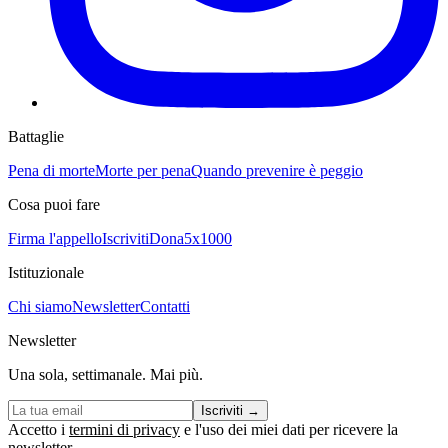
Battaglie
Pena di morte
Morte per pena
Quando prevenire è peggio
Cosa puoi fare
Firma l'appello
Iscriviti
Dona
5x1000
Istituzionale
Chi siamo
Newsletter
Contatti
Newsletter
Una sola, settimanale. Mai più.
Iscriviti
→
Accetto i
termini di privacy
e l'uso dei miei dati per ricevere la
newsletter.