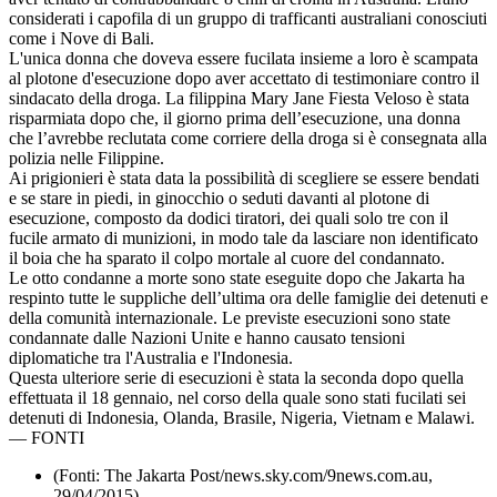
considerati i capofila di un gruppo di trafficanti australiani conosciuti
come i Nove di Bali.
L'unica donna che doveva essere fucilata insieme a loro è scampata
al plotone d'esecuzione dopo aver accettato di testimoniare contro il
sindacato della droga. La filippina Mary Jane Fiesta Veloso è stata
risparmiata dopo che, il giorno prima dell’esecuzione, una donna
che l’avrebbe reclutata come corriere della droga si è consegnata alla
polizia nelle Filippine.
Ai prigionieri è stata data la possibilità di scegliere se essere bendati
e se stare in piedi, in ginocchio o seduti davanti al plotone di
esecuzione, composto da dodici tiratori, dei quali solo tre con il
fucile armato di munizioni, in modo tale da lasciare non identificato
il boia che ha sparato il colpo mortale al cuore del condannato.
Le otto condanne a morte sono state eseguite dopo che Jakarta ha
respinto tutte le suppliche dell’ultima ora delle famiglie dei detenuti e
della comunità internazionale. Le previste esecuzioni sono state
condannate dalle Nazioni Unite e hanno causato tensioni
diplomatiche tra l'Australia e l'Indonesia.
Questa ulteriore serie di esecuzioni è stata la seconda dopo quella
effettuata il 18 gennaio, nel corso della quale sono stati fucilati sei
detenuti di Indonesia, Olanda, Brasile, Nigeria, Vietnam e Malawi.
—
FONTI
(Fonti: The Jakarta Post/news.sky.com/9news.com.au,
29/04/2015)