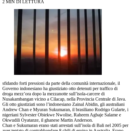
2 MIN DI LETTURA
sfidando forti pressioni da parte della comunità internazionale, il
Governo indonesiano ha giustiziato otto detenuti per traffico di
droga mezz’ora dopo la mezzanotte sull’isola-carcere di
Nusakambangan vicino a Cilacap, nella Provincia Centrale di Java.
Gli otto giustiziati sono l’indonesiano Zainal Abidin, gli australiani
Andrew Chan e Myuran Sukumaran, il brasiliano Rodrigo Gularte, i
nigeriani Sylvester Obiekwe Nwolise, Raheem Agbaje Salame e
Okwudili Oyatanze, il ghanese Martin Anderson.
Chan e Sukumaran erano stati arrestati sull’isola di Bali nel 2005 per
aver tentato di contrabbandare 8 chili di eroina in Australia. Erano