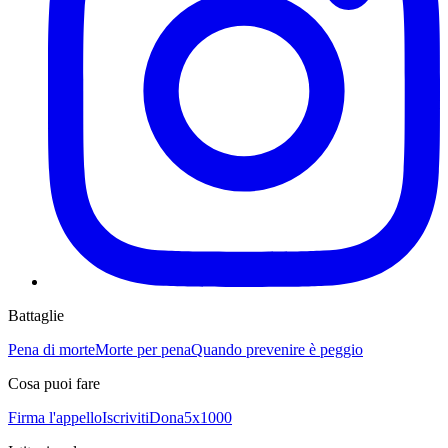
Battaglie
Pena di morte
Morte per pena
Quando prevenire è peggio
Cosa puoi fare
Firma l'appello
Iscriviti
Dona
5x1000