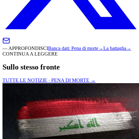
—
APPROFONDISCI
Banca dati
:
Pena di morte
→
La battaglia
→
CONTINUA A LEGGERE
Sullo stesso fronte
TUTTE LE NOTIZIE · PENA DI MORTE
→