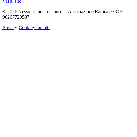
Vai al sito
→
©
2026
Nessuno tocchi Caino — Associazione Radicale · C.F.
96267720587
Privacy
·
Cookie
·
Contatti