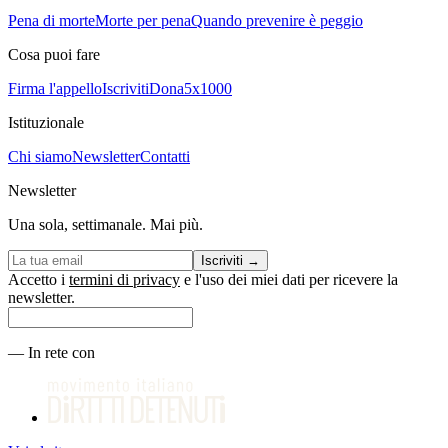
Pena di morte
Morte per pena
Quando prevenire è peggio
Cosa puoi fare
Firma l'appello
Iscriviti
Dona
5x1000
Istituzionale
Chi siamo
Newsletter
Contatti
Newsletter
Una sola, settimanale. Mai più.
Iscriviti
→
Accetto i
termini di privacy
e l'uso dei miei dati per ricevere la
newsletter.
—
In rete con