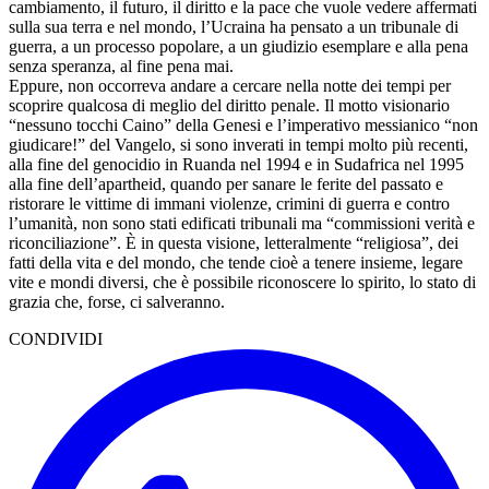
cambiamento, il futuro, il diritto e la pace che vuole vedere affermati
sulla sua terra e nel mondo, l’Ucraina ha pensato a un tribunale di
guerra, a un processo popolare, a un giudizio esemplare e alla pena
senza speranza, al fine pena mai.
Eppure, non occorreva andare a cercare nella notte dei tempi per
scoprire qualcosa di meglio del diritto penale. Il motto visionario
“nessuno tocchi Caino” della Genesi e l’imperativo messianico “non
giudicare!” del Vangelo, si sono inverati in tempi molto più recenti,
alla fine del genocidio in Ruanda nel 1994 e in Sudafrica nel 1995
alla fine dell’apartheid, quando per sanare le ferite del passato e
ristorare le vittime di immani violenze, crimini di guerra e contro
l’umanità, non sono stati edificati tribunali ma “commissioni verità e
riconciliazione”. È in questa visione, letteralmente “religiosa”, dei
fatti della vita e del mondo, che tende cioè a tenere insieme, legare
vite e mondi diversi, che è possibile riconoscere lo spirito, lo stato di
grazia che, forse, ci salveranno.
CONDIVIDI