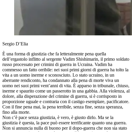
Sergio D’Elia
È una forma di giustizia che fa letteralmente pena quella
dell’ergastolo inflitto al sergente Vadim Shishimarin, il primo soldato
russo processato per crimini di guerra in Ucraina. Vadim ha
commesso un fatto orribile: nei suoi primi giorni di guerra ha tolto la
vita a un uomo inerme e sconosciuto. Lo stato ucraino, in un
aberrante rendiconto, ha condannato alla pena di morte viva un
uomo nei suoi primi vent’anni di vita. È apparso in tribunale, chiuso,
inerme e spaurito come un passerotto in una gabbia. Alla violenza, al
dolore, alla disperazione del crimine di guerra, si è corrisposto in
proporzione uguale e contraria con il castigo esemplare, pacificatore.
Con il fine pena mai, la pena terribile, senza fine, senza speranza,
fino alla morte.
Non c’è pace senza giustizia, è vero, è giusto dirlo. Ma se la
giustizia è questa, la pace può essere terrificante quanto una guerra.
Non si annuncia nulla di buono per il dopo-guerra che non sia stato