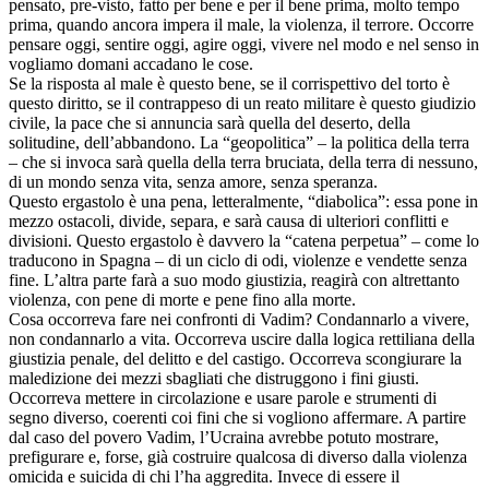
pensato, pre-visto, fatto per bene e per il bene prima, molto tempo
prima, quando ancora impera il male, la violenza, il terrore. Occorre
pensare oggi, sentire oggi, agire oggi, vivere nel modo e nel senso in
vogliamo domani accadano le cose.
Se la risposta al male è questo bene, se il corrispettivo del torto è
questo diritto, se il contrappeso di un reato militare è questo giudizio
civile, la pace che si annuncia sarà quella del deserto, della
solitudine, dell’abbandono. La “geopolitica” – la politica della terra
– che si invoca sarà quella della terra bruciata, della terra di nessuno,
di un mondo senza vita, senza amore, senza speranza.
Questo ergastolo è una pena, letteralmente, “diabolica”: essa pone in
mezzo ostacoli, divide, separa, e sarà causa di ulteriori conflitti e
divisioni. Questo ergastolo è davvero la “catena perpetua” – come lo
traducono in Spagna – di un ciclo di odi, violenze e vendette senza
fine. L’altra parte farà a suo modo giustizia, reagirà con altrettanto
violenza, con pene di morte e pene fino alla morte.
Cosa occorreva fare nei confronti di Vadim? Condannarlo a vivere,
non condannarlo a vita. Occorreva uscire dalla logica rettiliana della
giustizia penale, del delitto e del castigo. Occorreva scongiurare la
maledizione dei mezzi sbagliati che distruggono i fini giusti.
Occorreva mettere in circolazione e usare parole e strumenti di
segno diverso, coerenti coi fini che si vogliono affermare. A partire
dal caso del povero Vadim, l’Ucraina avrebbe potuto mostrare,
prefigurare e, forse, già costruire qualcosa di diverso dalla violenza
omicida e suicida di chi l’ha aggredita. Invece di essere il