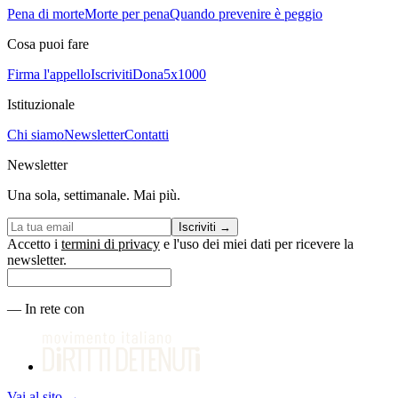
Pena di morte
Morte per pena
Quando prevenire è peggio
Cosa puoi fare
Firma l'appello
Iscriviti
Dona
5x1000
Istituzionale
Chi siamo
Newsletter
Contatti
Newsletter
Una sola, settimanale. Mai più.
Iscriviti
→
Accetto i
termini di privacy
e l'uso dei miei dati per ricevere la
newsletter.
—
In rete con
Vai al sito
→