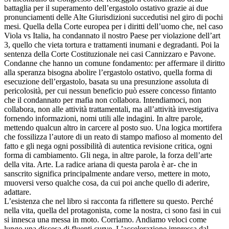
battaglia per il superamento dell’ergastolo ostativo grazie ai due
pronunciamenti delle Alte Giurisdizioni succedutisi nel giro di pochi
mesi. Quella della Corte europea per i diritti dell’uomo che, nel caso
Viola vs Italia, ha condannato il nostro Paese per violazione dell’art
3, quello che vieta tortura e trattamenti inumani e degradanti. Poi la
sentenza della Corte Costituzionale nei casi Cannizzaro e Pavone.
Condanne che hanno un comune fondamento: per affermare il diritto
alla speranza bisogna abolire l’ergastolo ostativo, quella forma di
esecuzione dell’ergastolo, basata su una presunzione assoluta di
pericolosità, per cui nessun beneficio può essere concesso fintanto
che il condannato per mafia non collabora. Intendiamoci, non
collabora, non alle attività trattamentali, ma all’attività investigativa
fornendo informazioni, nomi utili alle indagini. In altre parole,
mettendo qualcun altro in carcere al posto suo. Una logica mortifera
che fossilizza l’autore di un reato di stampo mafioso al momento del
fatto e gli nega ogni possibilità di autentica revisione critica, ogni
forma di cambiamento. Gli nega, in altre parole, la forza dell’arte
della vita. Arte. La radice ariana di questa parola è ar- che in
sanscrito significa principalmente andare verso, mettere in moto,
muoversi verso qualche cosa, da cui poi anche quello di aderire,
adattare.
L’esistenza che nel libro si racconta fa riflettere su questo. Perché
nella vita, quella del protagonista, come la nostra, ci sono fasi in cui
si innesca una messa in moto. Corriamo. Andiamo veloci come
lungo una discesa di fluenti curve. L’accelerazione impressa dal