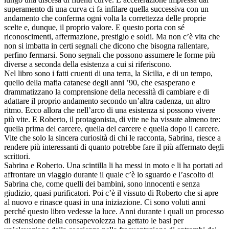
superamento di una curva ci fa infilare quella successiva con un
andamento che conferma ogni volta la correttezza delle proprie
scelte e, dunque, il proprio valore. E questo porta con sé
riconoscimenti, affermazione, prestigio e soldi. Ma non c’è vita che
non si imbatta in certi segnali che dicono che bisogna rallentare,
perfino fermarsi. Sono segnali che possono assumere le forme più
diverse a seconda della esistenza a cui si riferiscono.
Nel libro sono i fatti cruenti di una terra, la Sicilia, e di un tempo,
quello della mafia catanese degli anni ’90, che esasperano e
drammatizzano la comprensione della necessità di cambiare e di
adattare il proprio andamento secondo un’altra cadenza, un altro
ritmo. Ecco allora che nell’arco di una esistenza si possono vivere
più vite. E Roberto, il protagonista, di vite ne ha vissute almeno tre:
quella prima del carcere, quella del carcere e quella dopo il carcere.
Vite che solo la sincera curiosità di chi le racconta, Sabrina, riesce a
rendere più interessanti di quanto potrebbe fare il più affermato degli
scrittori.
Sabrina e Roberto. Una scintilla li ha messi in moto e li ha portati ad
affrontare un viaggio durante il quale c’è lo sguardo e l’ascolto di
Sabrina che, come quelli dei bambini, sono innocenti e senza
giudizio, quasi purificatori. Poi c’è il vissuto di Roberto che si apre
al nuovo e rinasce quasi in una iniziazione. Ci sono voluti anni
perché questo libro vedesse la luce. Anni durante i quali un processo
di estensione della consapevolezza ha gettato le basi per