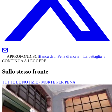
—
APPROFONDISCI
Banca dati
:
Pena di morte
→
La battaglia
→
CONTINUA A LEGGERE
Sullo stesso fronte
TUTTE LE NOTIZIE · MORTE PER PENA
→