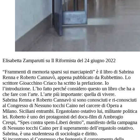
Elisabetta Zamparutti su Il Riformista del 24 giugno 2022
“Frammenti di memoria sparsi sui marciapiedi” è il libro di Sabrina
Renna e Roberto Cannavò, appena pubblicato da Rubbettino. Lo
scrittore Gioacchino Criaco ha scritto la prefazione. Io
l’introduzione. L’ho fatto perché considero questo un libro che ha a
che fare con l’arte. L’arte più importante: quella di vivere.
Sabrina Renna e Roberto Cannavò si sono conosciuti e ri-conosciuti
al Congresso di Nessuno tocchi Caino nel carcere di Opera a
Milano. Siciliani entrambi. Ergastolano ostativo lui, militante politica
lei. Roberto è uno dei protagonisti del docu-film di Ambrogio
Crespi, “Spes contra spem-Liberi dentro”, manifesto della campagna
di Nessuno tocchi Caino per il superamento dell’ergastolo ostativo.
Sabrina, è una studentessa di sociologia e diritto.
Si incontrano al Congresso che festeggia il coronamento della