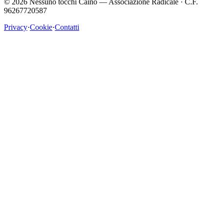
©
2026
Nessuno tocchi Caino — Associazione Radicale · C.F.
96267720587
Privacy
·
Cookie
·
Contatti