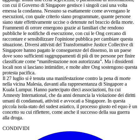
con cui il Governo di Singapore gestisce i singoli casi una volta
emessa la condanna. Nessuno sa esattamente come avvengano le
esecuzioni, con quale criterio siano programmate, quante persone
siano state effettivamente uccise o detenute nel braccio della morte.
Frammenti di orrore emergono grazie ai familiari che rendono
pubbliche le notifiche di esecuzione, con cui le Ong cercano di
raccontare e sensibilizzare l'opinione pubblica per cambiare questa
situazione. Diversi attivisti del Transformative Justice Collective di
Singapore hanno pagato le conseguenze del dissenso, in un paese
dove sono sufficienti raggruppamenti di più di tre persone per finire
classificate come “manifestazione non autorizzata”. Ma i dissidenti
locali non si lasciano intimidire, e molte altre Ong sostengono questa
protesta pacifica.
Il 27 luglio si è tenuta una manifestazione contro la pena di morte
nella vicina Malesia, davanti alla rappresentanza di Singapore a
Kuala Lumpur. Hanno partecipato dieci associazioni, fra cui
Amnesty International, che da anni denuncia la violazione dei diritti
umani di condannati, attivisti e avvocati a Singapore. In questa
piccola isola-stato del sudest asiatico, il processo giusto ed equo è un
concetto su cui riflettere, come anche il successo della sua guerra
alla droga.
CONDIVIDI