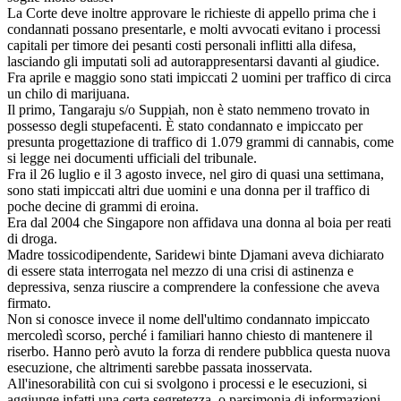
La Corte deve inoltre approvare le richieste di appello prima che i
condannati possano presentarle, e molti avvocati evitano i processi
capitali per timore dei pesanti costi personali inflitti alla difesa,
lasciando gli imputati soli ad autorappresentarsi davanti al giudice.
Fra aprile e maggio sono stati impiccati 2 uomini per traffico di circa
un chilo di marijuana.
Il primo, Tangaraju s/o Suppiah, non è stato nemmeno trovato in
possesso degli stupefacenti. È stato condannato e impiccato per
presunta progettazione di traffico di 1.079 grammi di cannabis, come
si legge nei documenti ufficiali del tribunale.
Fra il 26 luglio e il 3 agosto invece, nel giro di quasi una settimana,
sono stati impiccati altri due uomini e una donna per il traffico di
poche decine di grammi di eroina.
Era dal 2004 che Singapore non affidava una donna al boia per reati
di droga.
Madre tossicodipendente, Saridewi binte Djamani aveva dichiarato
di essere stata interrogata nel mezzo di una crisi di astinenza e
depressiva, senza riuscire a comprendere la confessione che aveva
firmato.
Non si conosce invece il nome dell'ultimo condannato impiccato
mercoledì scorso, perché i familiari hanno chiesto di mantenere il
riserbo. Hanno però avuto la forza di rendere pubblica questa nuova
esecuzione, che altrimenti sarebbe passata inosservata.
All'inesorabilità con cui si svolgono i processi e le esecuzioni, si
aggiunge infatti una certa segretezza, o parsimonia di informazioni,