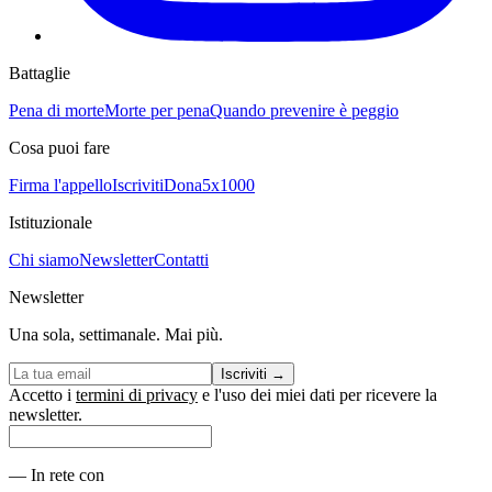
Battaglie
Pena di morte
Morte per pena
Quando prevenire è peggio
Cosa puoi fare
Firma l'appello
Iscriviti
Dona
5x1000
Istituzionale
Chi siamo
Newsletter
Contatti
Newsletter
Una sola, settimanale. Mai più.
Iscriviti
→
Accetto i
termini di privacy
e l'uso dei miei dati per ricevere la
newsletter.
—
In rete con