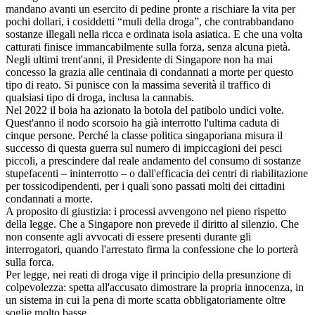
mandano avanti un esercito di pedine pronte a rischiare la vita per
pochi dollari, i cosiddetti “muli della droga”, che contrabbandano
sostanze illegali nella ricca e ordinata isola asiatica. E che una volta
catturati finisce immancabilmente sulla forza, senza alcuna pietà.
Negli ultimi trent'anni, il Presidente di Singapore non ha mai
concesso la grazia alle centinaia di condannati a morte per questo
tipo di reato. Si punisce con la massima severità il traffico di
qualsiasi tipo di droga, inclusa la cannabis.
Nel 2022 il boia ha azionato la botola del patibolo undici volte.
Quest'anno il nodo scorsoio ha già interrotto l'ultima caduta di
cinque persone. Perché la classe politica singaporiana misura il
successo di questa guerra sul numero di impiccagioni dei pesci
piccoli, a prescindere dal reale andamento del consumo di sostanze
stupefacenti – ininterrotto – o dall'efficacia dei centri di riabilitazione
per tossicodipendenti, per i quali sono passati molti dei cittadini
condannati a morte.
A proposito di giustizia: i processi avvengono nel pieno rispetto
della legge. Che a Singapore non prevede il diritto al silenzio. Che
non consente agli avvocati di essere presenti durante gli
interrogatori, quando l'arrestato firma la confessione che lo porterà
sulla forca.
Per legge, nei reati di droga vige il principio della presunzione di
colpevolezza: spetta all'accusato dimostrare la propria innocenza, in
un sistema in cui la pena di morte scatta obbligatoriamente oltre
soglie molto basse.