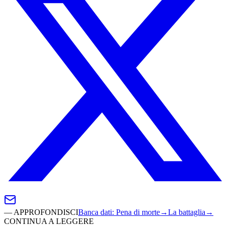
—
APPROFONDISCI
Banca dati
:
Pena di morte
→
La battaglia
→
CONTINUA A LEGGERE