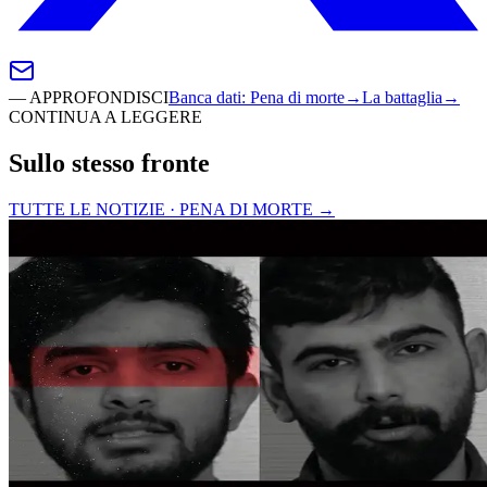
—
APPROFONDISCI
Banca dati
:
Pena di morte
→
La battaglia
→
CONTINUA A LEGGERE
Sullo stesso fronte
TUTTE LE NOTIZIE · PENA DI MORTE
→