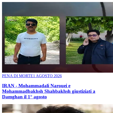
PENA DI MORTE
1 AGOSTO 2026
IRAN - Mohammadali Narouei e
Mohammadbakhsh Shahbakhsh giustiziati a
Damghan il 1° agosto