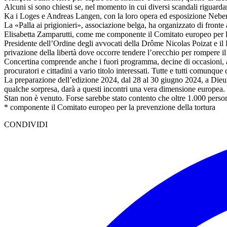
Alcuni si sono chiesti se, nel momento in cui diversi scandali riguardan
Ka i Loges e Andreas Langen, con la loro opera ed esposizione Nebe
La «Palla ai prigionieri», associazione belga, ha organizzato di fronte 
Elisabetta Zamparutti, come me componente il Comitato europeo per la p
Presidente dell’Ordine degli avvocati della Drôme Nicolas Poizat e il P
privazione della libertà dove occorre tendere l’orecchio per rompere il 
Concertina comprende anche i fuori programma, decine di occasioni, anch
procuratori e cittadini a vario titolo interessati. Tutte e tutti comunque 
La preparazione dell’edizione 2024, dal 28 al 30 giugno 2024, a Dieule
qualche sorpresa, darà a questi incontri una vera dimensione europea.
Stan non è venuto. Forse sarebbe stato contento che oltre 1.000 persone
* componente il Comitato europeo per la prevenzione della tortura
CONDIVIDI