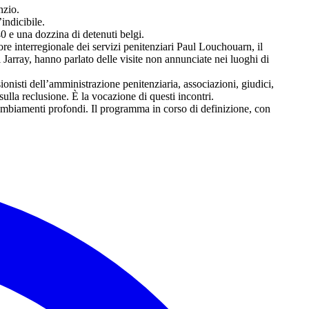
nzio.
ndicibile.
40 e una dozzina di detenuti belgi.
e interregionale dei servizi penitenziari Paul Louchouarn, il
 Jarray, hanno parlato delle visite non annunciate nei luoghi di
onisti dell’amministrazione penitenziaria, associazioni, giudici,
e sulla reclusione. È la vocazione di questi incontri.
 cambiamenti profondi. Il programma in corso di definizione, con