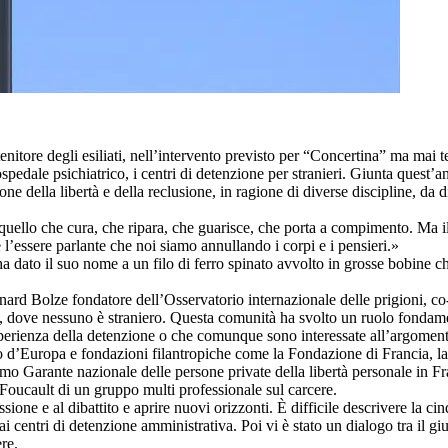
ostenitore degli esiliati, nell’intervento previsto per “Concertina” ma m
’ospedale psichiatrico, i centri di detenzione per stranieri. Giunta quest’
ne della libertà e della reclusione, in ragione di diverse discipline, da di
 quello che cura, che ripara, che guarisce, che porta a compimento. Ma i
re l’essere parlante che noi siamo annullando i corpi e i pensieri.»
a dato il suo nome a un filo di ferro spinato avvolto in grosse bobine c
ernard Bolze fondatore dell’Osservatorio internazionale delle prigioni, c
ia, dove nessuno è straniero. Questa comunità ha svolto un ruolo fondame
sperienza della detenzione o che comunque sono interessate all’argomento
iglio d’Europa e fondazioni filantropiche come la Fondazione di Francia, 
mo Garante nazionale delle persone private della libertà personale in Fra
 Foucault di un gruppo multi professionale sul carcere.
lessione e al dibattito e aprire nuovi orizzonti. È difficile descrivere la
 ai centri di detenzione amministrativa. Poi vi è stato un dialogo tra i
ere.