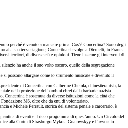
ai tenuto perché è venuto a mancare prima. Cos’è Concertina? Sono degli
anno alla sua terza stagione, Concertina si svolge a Dieulefit, in Francia
versi territori, di diverse età e opinioni. Tiene insieme gli interventi di
l silenzio ha anche il suo volto oscuro, quello della segregazione
he si possono allargare come lo strumento musicale e divenuto il
o-presidente di Concertina con Catherine Chemla, chinesiterapista, la
ntale nella protezione dei bambini ebrei dalla barbarie nazista.
, Concertina è sostenuta da diverse istituzioni come la città che
la Fondazione M6, oltre che da enti di volontariato.
ncia e Michele Perrault, storica del sistema penale e carcerario, è
 cinquantina di eventi e il ricco programma di quest’anno. Un Circolo del
l giudice alla Corte di Strasburgo Mykola Gnatowskyy e l’avvocato