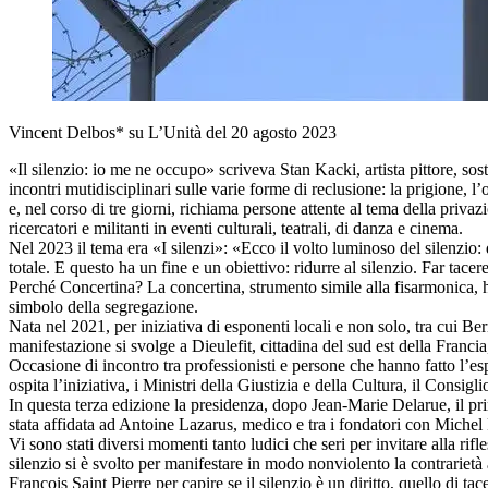
Vincent Delbos* su L’Unità del 20 agosto 2023
«Il silenzio: io me ne occupo» scriveva Stan Kacki, artista pittore, s
incontri mutidisciplinari sulle varie forme di reclusione: la prigione, l
e, nel corso di tre giorni, richiama persone attente al tema della privazio
ricercatori e militanti in eventi culturali, teatrali, di danza e cinema.
Nel 2023 il tema era «I silenzi»: «Ecco il volto luminoso del silenzio:
totale. E questo ha un fine e un obiettivo: ridurre al silenzio. Far tace
Perché Concertina? La concertina, strumento simile alla fisarmonica, h
simbolo della segregazione.
Nata nel 2021, per iniziativa di esponenti locali e non solo, tra cui B
manifestazione si svolge a Dieulefit, cittadina del sud est della Franc
Occasione di incontro tra professionisti e persone che hanno fatto l’e
ospita l’iniziativa, i Ministri della Giustizia e della Cultura, il Cons
In questa terza edizione la presidenza, dopo Jean-Marie Delarue, il pri
stata affidata ad Antoine Lazarus, medico e tra i fondatori con Michel
Vi sono stati diversi momenti tanto ludici che seri per invitare alla rif
silenzio si è svolto per manifestare in modo nonviolento la contrarietà
François Saint Pierre per capire se il silenzio è un diritto, quello di tac