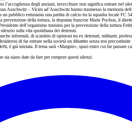
o l’accoglienza degli anziani, invecchiare non significa entrare nel sile
nan Auschwitz – Vicini ad’Auschwitz hanno trasmesso la memoria dell’i
a un pubblico entusiasta una partita di calcio tra la squadra locale FC 5
revenzione della tortura, la deputata francese Marie Pochon, il direttor
residente dell’organismo tunisino per la prevenzione della tortura Fethi
silenzio sulla vita quotidiana dei detenuti.
e informali, di scambio di opinioni tra ex detenuti, militanti, professi
desiderosi di far entrare nella società un dibattito senza tesi precostituit
fit, è già iniziata. Il tema sarà «Margini», spazi entro cui far passare
 sia siano date da fare per rompere questi silenzi.