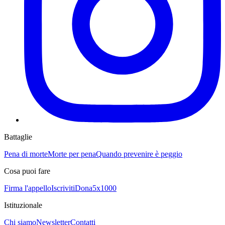
Battaglie
Pena di morte
Morte per pena
Quando prevenire è peggio
Cosa puoi fare
Firma l'appello
Iscriviti
Dona
5x1000
Istituzionale
Chi siamo
Newsletter
Contatti