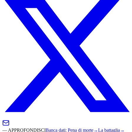
—
APPROFONDISCI
Banca dati
:
Pena di morte
→
La battaglia
→