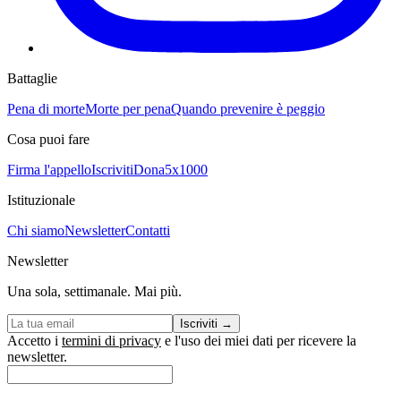
Battaglie
Pena di morte
Morte per pena
Quando prevenire è peggio
Cosa puoi fare
Firma l'appello
Iscriviti
Dona
5x1000
Istituzionale
Chi siamo
Newsletter
Contatti
Newsletter
Una sola, settimanale. Mai più.
Iscriviti
→
Accetto i
termini di privacy
e l'uso dei miei dati per ricevere la
newsletter.