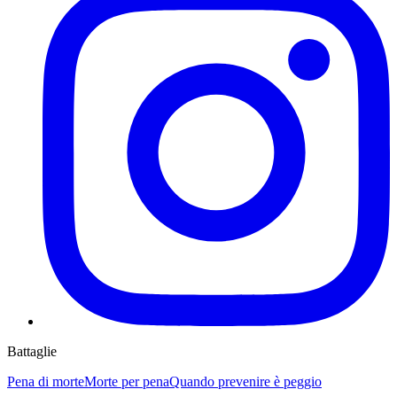
Battaglie
Pena di morte
Morte per pena
Quando prevenire è peggio