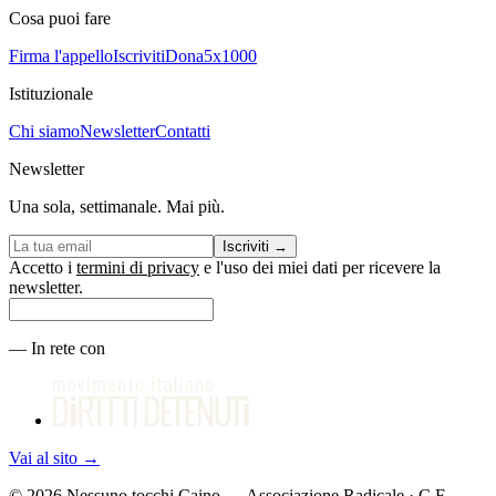
Cosa puoi fare
Firma l'appello
Iscriviti
Dona
5x1000
Istituzionale
Chi siamo
Newsletter
Contatti
Newsletter
Una sola, settimanale. Mai più.
Iscriviti
→
Accetto i
termini di privacy
e l'uso dei miei dati per ricevere la
newsletter.
—
In rete con
Vai al sito
→
©
2026
Nessuno tocchi Caino — Associazione Radicale · C.F.