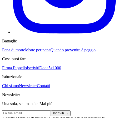
Battaglie
Pena di morte
Morte per pena
Quando prevenire è peggio
Cosa puoi fare
Firma l'appello
Iscriviti
Dona
5x1000
Istituzionale
Chi siamo
Newsletter
Contatti
Newsletter
Una sola, settimanale. Mai più.
Iscriviti
→