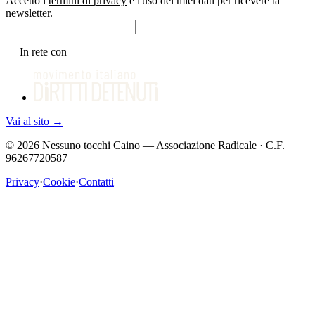
Accetto i
termini di privacy
e l'uso dei miei dati per ricevere la
newsletter.
—
In rete con
Vai al sito
→
©
2026
Nessuno tocchi Caino — Associazione Radicale · C.F.
96267720587
Privacy
·
Cookie
·
Contatti