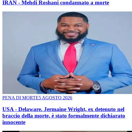
IRAN - Mehdi Roshani condannato a morte
PENA DI MORTE
5 AGOSTO 2026
USA - Delaware. Jermaine Wright, ex detenuto nel
braccio della morte, è stato formalmente dichiarato
innocente