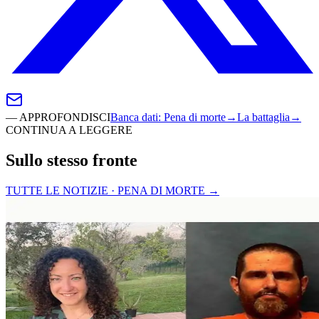
—
APPROFONDISCI
Banca dati
:
Pena di morte
→
La battaglia
→
CONTINUA A LEGGERE
Sullo stesso fronte
TUTTE LE NOTIZIE · PENA DI MORTE
→