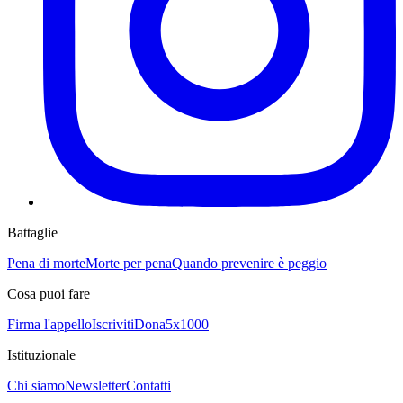
Battaglie
Pena di morte
Morte per pena
Quando prevenire è peggio
Cosa puoi fare
Firma l'appello
Iscriviti
Dona
5x1000
Istituzionale
Chi siamo
Newsletter
Contatti