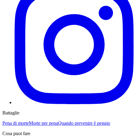
Battaglie
Pena di morte
Morte per pena
Quando prevenire è peggio
Cosa puoi fare