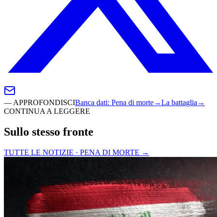
—
APPROFONDISCI
Banca dati
:
Pena di morte
→
La battaglia
→
CONTINUA A LEGGERE
Sullo stesso fronte
TUTTE LE NOTIZIE · PENA DI MORTE
→