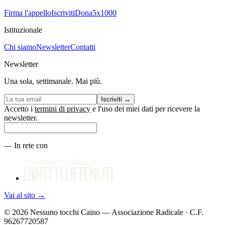
Firma l'appello
Iscriviti
Dona
5x1000
Istituzionale
Chi siamo
Newsletter
Contatti
Newsletter
Una sola, settimanale. Mai più.
Iscriviti
→
Accetto i
termini di privacy
e l'uso dei miei dati per ricevere la
newsletter.
—
In rete con
Vai al sito
→
©
2026
Nessuno tocchi Caino — Associazione Radicale · C.F.
96267720587