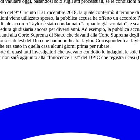
à di valutare oggi, basandosi solo sugli atti processuali, se le condizion
o del 9° Circuito il 31 dicembre 2018, la quale confermò il termine di 
ioni viene utilizzato spesso, la pubblica accusa ha offerto un accordo: 
i tale accordo Taylor è stato condannato “a quanto già scontato”, e sca
cedura giudiziaria ancora per diversi anni. Ad esempio, la pubblica accu
vanti alla Corte Suprema di Stato, che davanti alla Corte Suprema degli 
sono stati test del Dna che hanno indicato Taylor. Corrispondenti a Taylo
 era stato in quella casa alcuni giorni prima per rubare.
e di quasi tutti investigatori che avevano condotto le indagini, le sole 
r non sarà aggiunto alla “Innocence List” del DPIC che registra i casi (