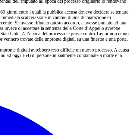
i mentali dell’imputato all’epoca del processo originario lo rendevano
60 giorni entro i quali la pubblica accusa doveva decidere se tentare
l’immediata scarcerazione in cambio di una dichiarazione di
rcerato. Se avesse rifiutato questo accordo, e avesse puntato ad una
sa invece di accettare la sentenza della Corte d’Appello avrebbe
Stati Uniti. All’epoca del processo le prove contro Taylor non erano
r vennero trovate delle impronte digitali su una finestra e una porta,
impronte digitali avrebbero reso difficile un nuovo processo. A causa
fino ad oggi 164) di persone inizialmente condannate a morte e in