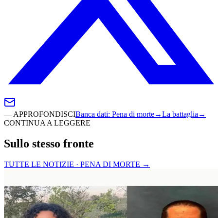
—
APPROFONDISCI
Banca dati
:
Pena di morte
→
La battaglia
→
CONTINUA A LEGGERE
Sullo stesso fronte
TUTTE LE NOTIZIE · PENA DI MORTE
→