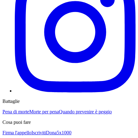
Battaglie
Pena di morte
Morte per pena
Quando prevenire è peggio
Cosa puoi fare
Firma l'appello
Iscriviti
Dona
5x1000