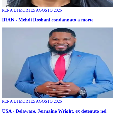
PENA DI MORTE
5 AGOSTO 2026
IRAN - Mehdi Roshani condannato a morte
PENA DI MORTE
5 AGOSTO 2026
USA - Delaware. Jermaine Wright, ex detenuto nel