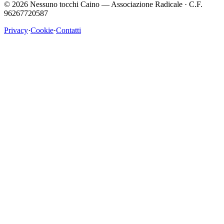
©
2026
Nessuno tocchi Caino — Associazione Radicale · C.F.
96267720587
Privacy
·
Cookie
·
Contatti