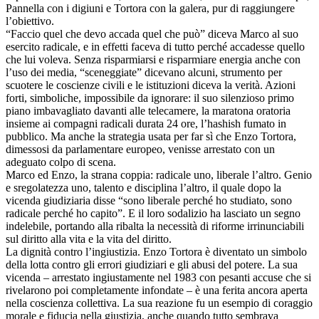
Pannella con i digiuni e Tortora con la galera, pur di raggiungere
l’obiettivo.
“Faccio quel che devo accada quel che può” diceva Marco al suo
esercito radicale, e in effetti faceva di tutto perché accadesse quello
che lui voleva. Senza risparmiarsi e risparmiare energia anche con
l’uso dei media, “sceneggiate” dicevano alcuni, strumento per
scuotere le coscienze civili e le istituzioni diceva la verità. Azioni
forti, simboliche, impossibile da ignorare: il suo silenzioso primo
piano imbavagliato davanti alle telecamere, la maratona oratoria
insieme ai compagni radicali durata 24 ore, l’hashish fumato in
pubblico. Ma anche la strategia usata per far sì che Enzo Tortora,
dimessosi da parlamentare europeo, venisse arrestato con un
adeguato colpo di scena.
Marco ed Enzo, la strana coppia: radicale uno, liberale l’altro. Genio
e sregolatezza uno, talento e disciplina l’altro, il quale dopo la
vicenda giudiziaria disse “sono liberale perché ho studiato, sono
radicale perché ho capito”. E il loro sodalizio ha lasciato un segno
indelebile, portando alla ribalta la necessità di riforme irrinunciabili
sul diritto alla vita e la vita del diritto.
La dignità contro l’ingiustizia. Enzo Tortora è diventato un simbolo
della lotta contro gli errori giudiziari e gli abusi del potere. La sua
vicenda – arrestato ingiustamente nel 1983 con pesanti accuse che si
rivelarono poi completamente infondate – è una ferita ancora aperta
nella coscienza collettiva. La sua reazione fu un esempio di coraggio
morale e fiducia nella giustizia, anche quando tutto sembrava