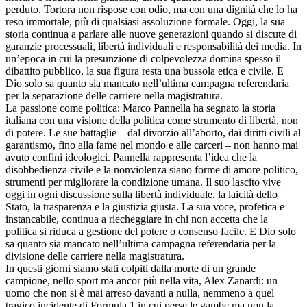
perduto. Tortora non rispose con odio, ma con una dignità che lo ha
reso immortale, più di qualsiasi assoluzione formale. Oggi, la sua
storia continua a parlare alle nuove generazioni quando si discute di
garanzie processuali, libertà individuali e responsabilità dei media. In
un’epoca in cui la presunzione di colpevolezza domina spesso il
dibattito pubblico, la sua figura resta una bussola etica e civile. E
Dio solo sa quanto sia mancato nell’ultima campagna referendaria
per la separazione delle carriere nella magistratura.
La passione come politica: Marco Pannella ha segnato la storia
italiana con una visione della politica come strumento di libertà, non
di potere. Le sue battaglie – dal divorzio all’aborto, dai diritti civili al
garantismo, fino alla fame nel mondo e alle carceri – non hanno mai
avuto confini ideologici. Pannella rappresenta l’idea che la
disobbedienza civile e la nonviolenza siano forme di amore politico,
strumenti per migliorare la condizione umana. Il suo lascito vive
oggi in ogni discussione sulla libertà individuale, la laicità dello
Stato, la trasparenza e la giustizia giusta. La sua voce, profetica e
instancabile, continua a riecheggiare in chi non accetta che la
politica si riduca a gestione del potere o consenso facile. E Dio solo
sa quanto sia mancato nell’ultima campagna referendaria per la
divisione delle carriere nella magistratura.
In questi giorni siamo stati colpiti dalla morte di un grande
campione, nello sport ma ancor più nella vita, Alex Zanardi: un
uomo che non si è mai arreso davanti a nulla, nemmeno a quel
tragico incidente di Formula 1 in cui perse le gambe ma non la