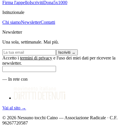
Firma l'appello
Iscriviti
Dona
5x1000
Istituzionale
Chi siamo
Newsletter
Contatti
Newsletter
Una sola, settimanale. Mai più.
Iscriviti
→
Accetto i
termini di privacy
e l'uso dei miei dati per ricevere la
newsletter.
—
In rete con
Vai al sito
→
©
2026
Nessuno tocchi Caino — Associazione Radicale · C.F.
96267720587