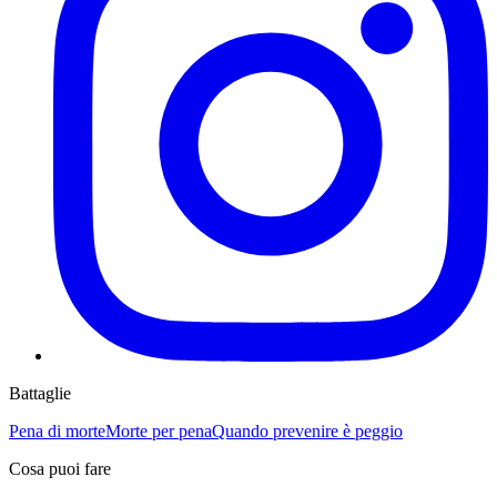
Battaglie
Pena di morte
Morte per pena
Quando prevenire è peggio
Cosa puoi fare