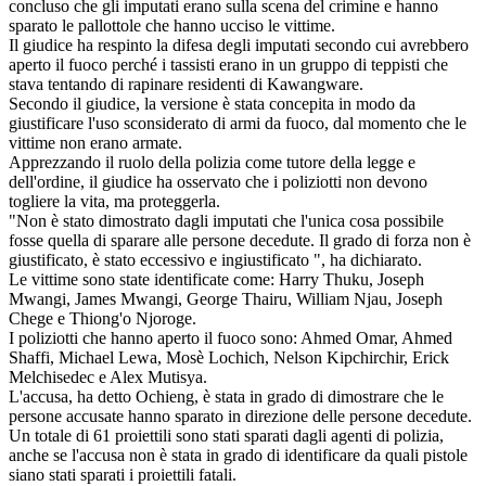
concluso che gli imputati erano sulla scena del crimine e hanno
sparato le pallottole che hanno ucciso le vittime.
Il giudice ha respinto la difesa degli imputati secondo cui avrebbero
aperto il fuoco perché i tassisti erano in un gruppo di teppisti che
stava tentando di rapinare residenti di Kawangware.
Secondo il giudice, la versione è stata concepita in modo da
giustificare l'uso sconsiderato di armi da fuoco, dal momento che le
vittime non erano armate.
Apprezzando il ruolo della polizia come tutore della legge e
dell'ordine, il giudice ha osservato che i poliziotti non devono
togliere la vita, ma proteggerla.
"Non è stato dimostrato dagli imputati che l'unica cosa possibile
fosse quella di sparare alle persone decedute. Il grado di forza non è
giustificato, è stato eccessivo e ingiustificato ", ha dichiarato.
Le vittime sono state identificate come: Harry Thuku, Joseph
Mwangi, James Mwangi, George Thairu, William Njau, Joseph
Chege e Thiong'o Njoroge.
I poliziotti che hanno aperto il fuoco sono: Ahmed Omar, Ahmed
Shaffi, Michael Lewa, Mosè Lochich, Nelson Kipchirchir, Erick
Melchisedec e Alex Mutisya.
L'accusa, ha detto Ochieng, è stata in grado di dimostrare che le
persone accusate hanno sparato in direzione delle persone decedute.
Un totale di 61 proiettili sono stati sparati dagli agenti di polizia,
anche se l'accusa non è stata in grado di identificare da quali pistole
siano stati sparati i proiettili fatali.