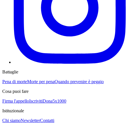
Battaglie
Pena di morte
Morte per pena
Quando prevenire è peggio
Cosa puoi fare
Firma l'appello
Iscriviti
Dona
5x1000
Istituzionale
Chi siamo
Newsletter
Contatti