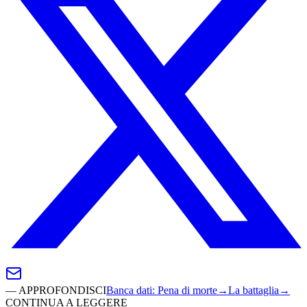
—
APPROFONDISCI
Banca dati
:
Pena di morte
→
La battaglia
→
CONTINUA A LEGGERE