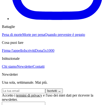
Battaglie
Pena di morte
Morte per pena
Quando prevenire è peggio
Cosa puoi fare
Firma l'appello
Iscriviti
Dona
5x1000
Istituzionale
Chi siamo
Newsletter
Contatti
Newsletter
Una sola, settimanale. Mai più.
Iscriviti
→
Accetto i
termini di privacy
e l'uso dei miei dati per ricevere la
newsletter.