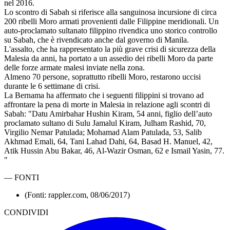
nel 2016.
Lo scontro di Sabah si riferisce alla sanguinosa incursione di circa
200 ribelli Moro armati provenienti dalle Filippine meridionali. Un
auto-proclamato sultanato filippino rivendica uno storico controllo
su Sabah, che è rivendicato anche dal governo di Manila.
L'assalto, che ha rappresentato la più grave crisi di sicurezza della
Malesia da anni, ha portato a un assedio dei ribelli Moro da parte
delle forze armate malesi inviate nella zona.
Almeno 70 persone, soprattutto ribelli Moro, restarono uccisi
durante le 6 settimane di crisi.
La Bernama ha affermato che i seguenti filippini si trovano ad
affrontare la pena di morte in Malesia in relazione agli scontri di
Sabah: "Datu Amirbahar Hushin Kiram, 54 anni, figlio dell’auto
proclamato sultano di Sulu Jamalul Kiram, Julham Rashid, 70,
Virgilio Nemar Patulada; Mohamad Alam Patulada, 53, Salib
Akhmad Emali, 64, Tani Lahad Dahi, 64, Basad H. Manuel, 42,
Atik Hussin Abu Bakar, 46, Al-Wazir Osman, 62 e Ismail Yasin, 77.
"
—
FONTI
(Fonti: rappler.com, 08/06/2017)
CONDIVIDI