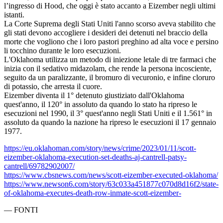
l’ingresso di Hood, che oggi è stato accanto a Eizember negli ultimi
istanti.
La Corte Suprema degli Stati Uniti l'anno scorso aveva stabilito che
gli stati devono accogliere i desideri dei detenuti nel braccio della
morte che vogliono che i loro pastori preghino ad alta voce e persino
li tocchino durante le loro esecuzioni.
L'Oklahoma utilizza un metodo di iniezione letale di tre farmaci che
inizia con il sedativo midazolam, che rende la persona incosciente,
seguito da un paralizzante, il bromuro di vecuronio, e infine cloruro
di potassio, che arresta il cuore.
Eizember diventa il 1° detenuto giustiziato dall'Oklahoma
quest'anno, il 120° in assoluto da quando lo stato ha ripreso le
esecuzioni nel 1990, il 3° quest'anno negli Stati Uniti e il 1.561° in
assoluto da quando la nazione ha ripreso le esecuzioni il 17 gennaio
1977.
https://eu.oklahoman.com/story/news/crime/2023/01/11/scott-
eizember-oklahoma-execution-set-deaths-aj-cantrell-patsy-
cantrell/69782902007/
https://www.cbsnews.com/news/scott-eizember-executed-oklahoma/
https://www.newson6.com/story/63c033a451877c070d8d16f2/state-
of-oklahoma-executes-death-row-inmate-scott-eizember-
—
FONTI