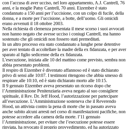
con l’accusa di aver ucciso, nel loro appartamento, A.J. Cantrell, 76
anni, e la moglie Patsy Cantrell, 70 anni. Eizember è stato
condannato a 150 anni per l’uccisione, con un colpo di fucile, della
donna, e a morte per l’uccisione, a botte, dell’uomo. Gli omicidi
erano avvenuti il 18 ottobre 2003.
Nella richiesta di clemenza presentata il mese scorso i suoi avvocati
non hanno negato che avesse ucciso i coniugi Cantrell, ma hanno
sostenuto che gli omicidi non fossero stati premeditati.
In un altro processo era stato condannato a lunghe pene detentive
per aver tentato di accoltellare la madre della ex fidanzata, e per aver
sparato al figlio sedicenne della ex fidanzata.
L'esecuzione, iniziata alle 10 del mattino come previsto, sembra non
abbia presentato problemi.
Il respiro di Eizember è diventato affannoso ed è stato dichiarato
privo di sensi alle 10:07. I testimoni ritengono che abbia smesso di
respirare alle 10:10, ed è stato dichiarato morto alle 10:15.
Il 9 gennaio Eizember aveva presentato un ricorso dopo che
l’Amministrazione Penitenziaria aveva negato al suo consigliere
spirituale, il Rev. Dr. Jeff Hood, l’autorizzazione per partecipare
all’esecuzione. L’Amministrazione sosteneva che il Reverendo
Hood, un attivista contro la pena di morte che in passato aveva
anche subito alcuni arresti nel corso di manifestazioni pacifiche, non
potesse accedere alla camera della morte. l’11 gennaio
l’Amministrazione, per evitare che l’esecuzione potesse essere
rinviata, ha revocato il proprio provvedimento, ed ha autorizzato