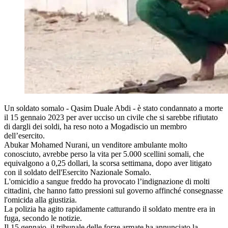
Un soldato somalo - Qasim Duale Abdi - è stato condannato a morte
il 15 gennaio 2023 per aver ucciso un civile che si sarebbe rifiutato
di dargli dei soldi, ha reso noto a Mogadiscio un membro
dell’esercito.
Abukar Mohamed Nurani, un venditore ambulante molto
conosciuto, avrebbe perso la vita per 5.000 scellini somali, che
equivalgono a 0,25 dollari, la scorsa settimana, dopo aver litigato
con il soldato dell'Esercito Nazionale Somalo.
L'omicidio a sangue freddo ha provocato l’indignazione di molti
cittadini, che hanno fatto pressioni sul governo affinché consegnasse
l'omicida alla giustizia.
La polizia ha agito rapidamente catturando il soldato mentre era in
fuga, secondo le notizie.
Il 15 gennaio, il tribunale delle forze armate ha annunciato la