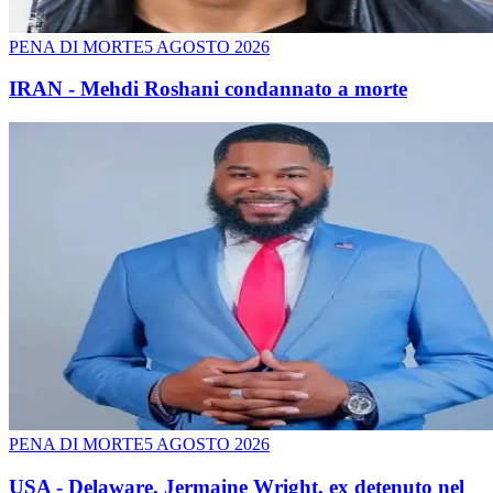
PENA DI MORTE
5 AGOSTO 2026
IRAN - Mehdi Roshani condannato a morte
PENA DI MORTE
5 AGOSTO 2026
USA - Delaware. Jermaine Wright, ex detenuto nel