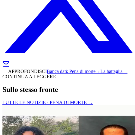
—
APPROFONDISCI
Banca dati
:
Pena di morte
→
La battaglia
→
CONTINUA A LEGGERE
Sullo stesso fronte
TUTTE LE NOTIZIE · PENA DI MORTE
→