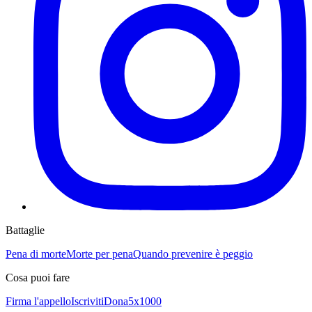
Battaglie
Pena di morte
Morte per pena
Quando prevenire è peggio
Cosa puoi fare
Firma l'appello
Iscriviti
Dona
5x1000