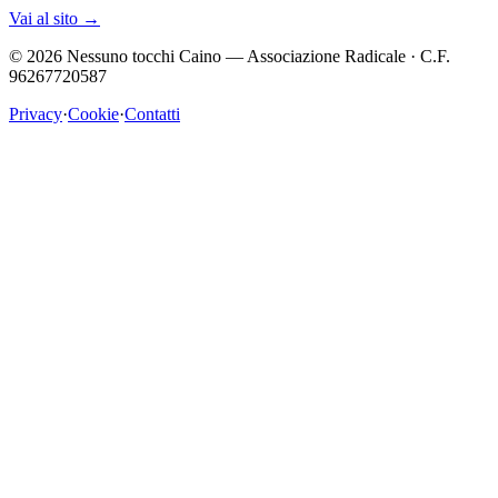
Vai al sito
→
©
2026
Nessuno tocchi Caino — Associazione Radicale · C.F.
96267720587
Privacy
·
Cookie
·
Contatti