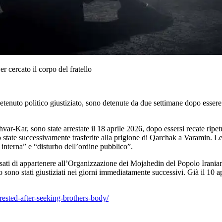
cercato il corpo del fratello
o politico giustiziato, sono detenute da due settimane dopo essere state
ar, sono state arrestate il 18 aprile 2026, dopo essersi recate ripetut
 Sono state successivamente trasferite alla prigione di Qarchak a Varam
interna” e “disturbo dell’ordine pubblico”.
di appartenere all’Organizzazione dei Mojahedin del Popolo Iraniano
 sono stati giustiziati nei giorni immediatamente successivi. Già il 10 apr
rested-after-seeking-brothers-body/