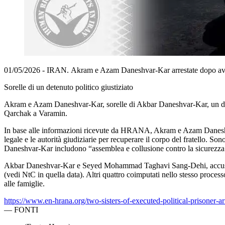
01/05/2026 - IRAN. Akram e Azam Daneshvar-Kar arrestate dopo aver 
Sorelle di un detenuto politico giustiziato
Akram e Azam Daneshvar-Kar, sorelle di Akbar Daneshvar-Kar, un detenut
Qarchak a Varamin.
In base alle informazioni ricevute da HRANA, Akram e Azam Daneshvar-K
legale e le autorità giudiziarie per recuperare il corpo del fratello.
Daneshvar-Kar includono “assemblea e collusione contro la sicurezza 
Akbar Daneshvar-Kar e Seyed Mohammad Taghavi Sang-Dehi, accusati 
(vedi NtC in quella data). Altri quattro coimputati nello stesso processo
alle famiglie.
https://www.en-hrana.org/two-sisters-of-executed-political-prisoner-ar
—
FONTI