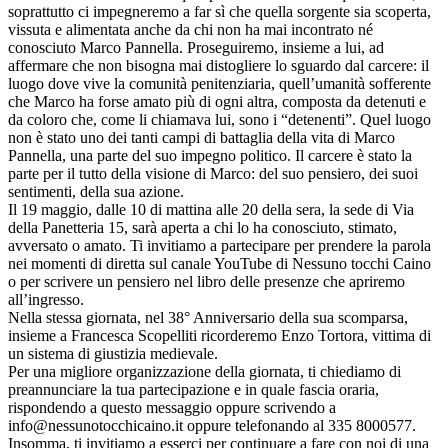
soprattutto ci impegneremo a far sì che quella sorgente sia scoperta,
vissuta e alimentata anche da chi non ha mai incontrato né
conosciuto Marco Pannella. Proseguiremo, insieme a lui, ad
affermare che non bisogna mai distogliere lo sguardo dal carcere: il
luogo dove vive la comunità penitenziaria, quell’umanità sofferente
che Marco ha forse amato più di ogni altra, composta da detenuti e
da coloro che, come li chiamava lui, sono i “detenenti”. Quel luogo
non è stato uno dei tanti campi di battaglia della vita di Marco
Pannella, una parte del suo impegno politico. Il carcere è stato la
parte per il tutto della visione di Marco: del suo pensiero, dei suoi
sentimenti, della sua azione.
Il 19 maggio, dalle 10 di mattina alle 20 della sera, la sede di Via
della Panetteria 15, sarà aperta a chi lo ha conosciuto, stimato,
avversato o amato. Ti invitiamo a partecipare per prendere la parola
nei momenti di diretta sul canale YouTube di Nessuno tocchi Caino
o per scrivere un pensiero nel libro delle presenze che apriremo
all’ingresso.
Nella stessa giornata, nel 38° Anniversario della sua scomparsa,
insieme a Francesca Scopelliti ricorderemo Enzo Tortora, vittima di
un sistema di giustizia medievale.
Per una migliore organizzazione della giornata, ti chiediamo di
preannunciare la tua partecipazione e in quale fascia oraria,
rispondendo a questo messaggio oppure scrivendo a
info@nessunotocchicaino.it oppure telefonando al 335 8000577.
Insomma, ti invitiamo a esserci per continuare a fare con noi di una