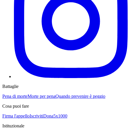
Battaglie
Pena di morte
Morte per pena
Quando prevenire è peggio
Cosa puoi fare
Firma l'appello
Iscriviti
Dona
5x1000
Istituzionale