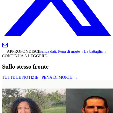
—
APPROFONDISCI
Banca dati
:
Pena di morte
→
La battaglia
→
CONTINUA A LEGGERE
Sullo stesso fronte
TUTTE LE NOTIZIE · PENA DI MORTE
→