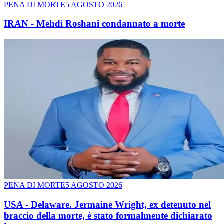
PENA DI MORTE
5 AGOSTO 2026
IRAN - Mehdi Roshani condannato a morte
PENA DI MORTE
5 AGOSTO 2026
USA - Delaware. Jermaine Wright, ex detenuto nel
braccio della morte, è stato formalmente dichiarato