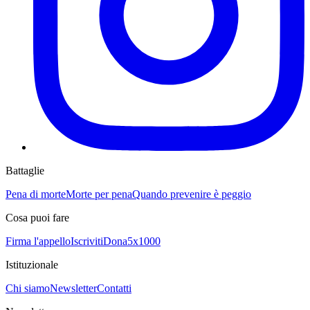
Battaglie
Pena di morte
Morte per pena
Quando prevenire è peggio
Cosa puoi fare
Firma l'appello
Iscriviti
Dona
5x1000
Istituzionale
Chi siamo
Newsletter
Contatti