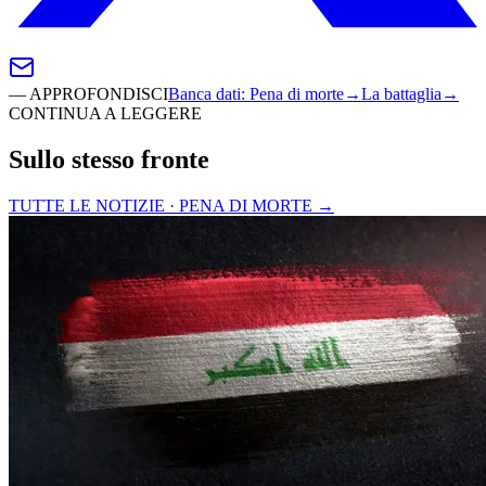
—
APPROFONDISCI
Banca dati
:
Pena di morte
→
La battaglia
→
CONTINUA A LEGGERE
Sullo stesso fronte
TUTTE LE NOTIZIE · PENA DI MORTE
→