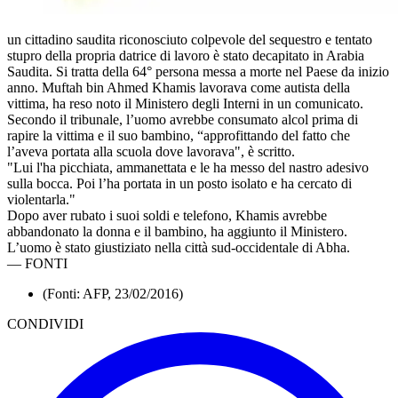
un cittadino saudita riconosciuto colpevole del sequestro e tentato
stupro della propria datrice di lavoro è stato decapitato in Arabia
Saudita. Si tratta della 64° persona messa a morte nel Paese da inizio
anno. Muftah bin Ahmed Khamis lavorava come autista della
vittima, ha reso noto il Ministero degli Interni in un comunicato.
Secondo il tribunale, l’uomo avrebbe consumato alcol prima di
rapire la vittima e il suo bambino, “approfittando del fatto che
l’aveva portata alla scuola dove lavorava", è scritto.
"Lui l'ha picchiata, ammanettata e le ha messo del nastro adesivo
sulla bocca. Poi l’ha portata in un posto isolato e ha cercato di
violentarla."
Dopo aver rubato i suoi soldi e telefono, Khamis avrebbe
abbandonato la donna e il bambino, ha aggiunto il Ministero.
L’uomo è stato giustiziato nella città sud-occidentale di Abha.
—
FONTI
(Fonti: AFP, 23/02/2016)
CONDIVIDI