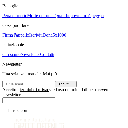
Battaglie
Pena di morte
Morte per pena
Quando prevenire è peggio
Cosa puoi fare
Firma l'appello
Iscriviti
Dona
5x1000
Istituzionale
Chi siamo
Newsletter
Contatti
Newsletter
Una sola, settimanale. Mai più.
Iscriviti
→
Accetto i
termini di privacy
e l'uso dei miei dati per ricevere la
newsletter.
—
In rete con