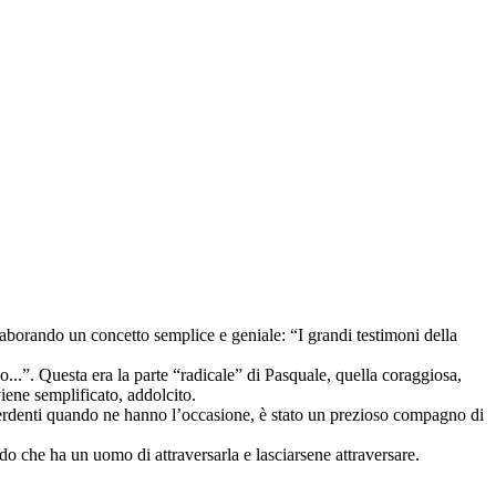
orando un concetto semplice e geniale: “I grandi testimoni della
o...”. Questa era la parte “radicale” di Pasquale, quella coraggiosa,
viene semplificato, addolcito.
 i perdenti quando ne hanno l’occasione, è stato un prezioso compagno di
odo che ha un uomo di attraversarla e lasciarsene attraversare.