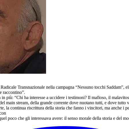
o Radicale Transnazionale nella campagna “Nessuno tocchi Saddam”, elab
he raccontino”.
n più: “Chi ha interesse a uccidere i testimoni? Il mafioso, il malavitos
o del main stream, della grande corrente dove nuotano tutti, e dove tutto 
rte, la continua riscrittura della storia che fanno i vincitori, ma anche
 con
quel poco che gli interessava avere: il senso morale della storia e del m