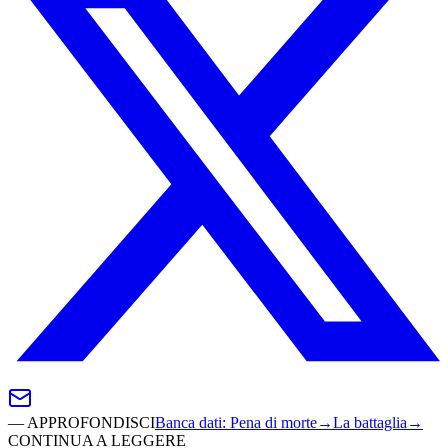
—
APPROFONDISCI
Banca dati
:
Pena di morte
→
La battaglia
→
CONTINUA A LEGGERE