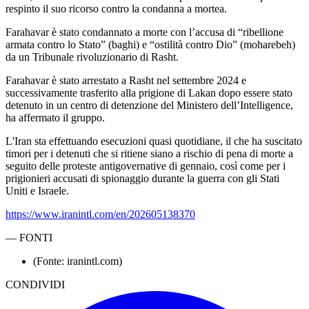
respinto il suo ricorso contro la condanna a mortea.
Farahavar è stato condannato a morte con l’accusa di “ribellione
armata contro lo Stato” (baghi) e “ostilità contro Dio” (moharebeh)
da un Tribunale rivoluzionario di Rasht.
Farahavar è stato arrestato a Rasht nel settembre 2024 e
successivamente trasferito alla prigione di Lakan dopo essere stato
detenuto in un centro di detenzione del Ministero dell’Intelligence,
ha affermato il gruppo.
L'Iran sta effettuando esecuzioni quasi quotidiane, il che ha suscitato
timori per i detenuti che si ritiene siano a rischio di pena di morte a
seguito delle proteste antigovernative di gennaio, così come per i
prigionieri accusati di spionaggio durante la guerra con gli Stati
Uniti e Israele.
https://www.iranintl.com/en/202605138370
—
FONTI
(Fonte: iranintl.com)
CONDIVIDI