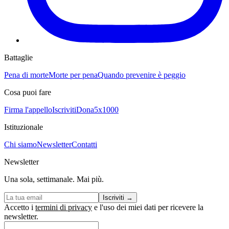
Battaglie
Pena di morte
Morte per pena
Quando prevenire è peggio
Cosa puoi fare
Firma l'appello
Iscriviti
Dona
5x1000
Istituzionale
Chi siamo
Newsletter
Contatti
Newsletter
Una sola, settimanale. Mai più.
Iscriviti
→
Accetto i
termini di privacy
e l'uso dei miei dati per ricevere la
newsletter.