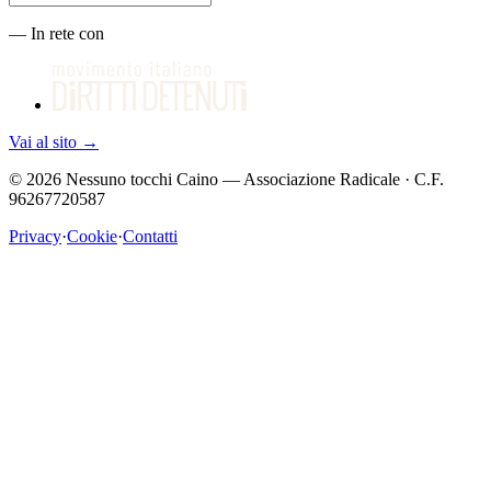
—
In rete con
Vai al sito
→
©
2026
Nessuno tocchi Caino — Associazione Radicale · C.F.
96267720587
Privacy
·
Cookie
·
Contatti