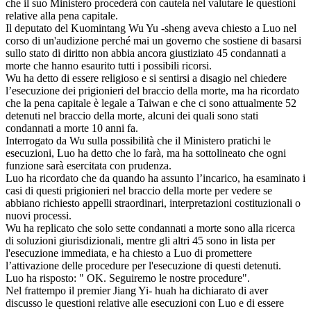
che il suo Ministero procederà con cautela nel valutare le questioni
relative alla pena capitale.
Il deputato del Kuomintang Wu Yu -sheng aveva chiesto a Luo nel
corso di un'audizione perché mai un governo che sostiene di basarsi
sullo stato di diritto non abbia ancora giustiziato 45 condannati a
morte che hanno esaurito tutti i possibili ricorsi.
Wu ha detto di essere religioso e si sentirsi a disagio nel chiedere
l’esecuzione dei prigionieri del braccio della morte, ma ha ricordato
che la pena capitale è legale a Taiwan e che ci sono attualmente 52
detenuti nel braccio della morte, alcuni dei quali sono stati
condannati a morte 10 anni fa.
Interrogato da Wu sulla possibilità che il Ministero pratichi le
esecuzioni, Luo ha detto che lo farà, ma ha sottolineato che ogni
funzione sarà esercitata con prudenza.
Luo ha ricordato che da quando ha assunto l’incarico, ha esaminato i
casi di questi prigionieri nel braccio della morte per vedere se
abbiano richiesto appelli straordinari, interpretazioni costituzionali o
nuovi processi.
Wu ha replicato che solo sette condannati a morte sono alla ricerca
di soluzioni giurisdizionali, mentre gli altri 45 sono in lista per
l'esecuzione immediata, e ha chiesto a Luo di promettere
l’attivazione delle procedure per l'esecuzione di questi detenuti.
Luo ha risposto: " OK. Seguiremo le nostre procedure".
Nel frattempo il premier Jiang Yi- huah ha dichiarato di aver
discusso le questioni relative alle esecuzioni con Luo e di essere