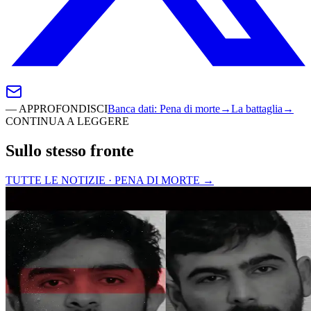
—
APPROFONDISCI
Banca dati
:
Pena di morte
→
La battaglia
→
CONTINUA A LEGGERE
Sullo stesso fronte
TUTTE LE NOTIZIE · PENA DI MORTE
→