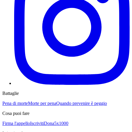
Battaglie
Pena di morte
Morte per pena
Quando prevenire è peggio
Cosa puoi fare
Firma l'appello
Iscriviti
Dona
5x1000