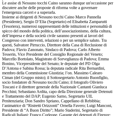
Le assise di Nessuno tocchi Caino saranno dunque un'occasione per
discutere anche delle proposte di riforma volte a governare
l'emergenza carceri e a superarla.
Insieme ai dirigenti di Nessuno tocchi Caino Marco Pannella
(Presidente), Sergio D’Elia (Segretario) ed Elisabetta Zamparutti
(Tesoriera), numerosi rappresentanti delle istituzioni e personalità di
spicco del mondo della politica, dell’associazionismo, della cultura,
dell’impresa e della società civile saranno presenti ai lavori del
Congresso con interventi, relazioni o per un semplice saluto. Tra
questi, Salvatore Pirruccio, Direttore della Casa di Reclusione di
Padova; Flavio Zanonato, Sindaco di Padova; Carlo Alberto
Tesserin, Vice Presidente del Consiglio Regionale del Veneto;
Marcello Bortolato, Magistrato di Sorveglianza di Padova; Emma
Bonino, Vicepresidente del Senato; le deputate del PD Olga
D’Antona e Sabina Rossa; la deputata radicale Rita Bernardini,
membro della Commissione Giustizia; l’on. Massimo Calearo
Ciman (del Gruppo misto); il Sottosegretario Antonio Buonfiglio,
socio fondatore di Nessuno tocchi Caino; il fotografo Oliviero
Toscani e il direttore generale della Nazionale Cantanti Gianluca
Pecchini; Sebastiano Ardita, capo della Direzione generale Detenuti
e Trattamento del DAP; Eugenio Sarno, Segretario UIL
Penitenziaria; Don Sandro Spriano, Cappellano di Rebibbia;
l’animatrice di “Ristretti Orizzonti” Ornella Favero; Luigi Manconi,
Presidente di “A Buon Diritto”; Mario Staderini, Segretario di
Radicali Italiani; Franco Corleone, Garante dei detenuti di Firenze;