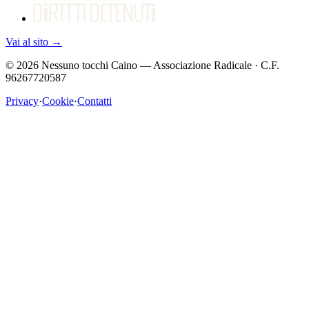
Vai al sito
→
©
2026
Nessuno tocchi Caino — Associazione Radicale · C.F.
96267720587
Privacy
·
Cookie
·
Contatti