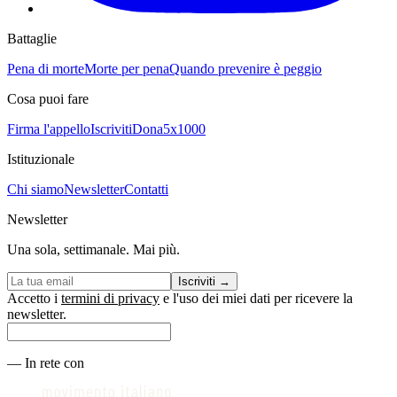
Battaglie
Pena di morte
Morte per pena
Quando prevenire è peggio
Cosa puoi fare
Firma l'appello
Iscriviti
Dona
5x1000
Istituzionale
Chi siamo
Newsletter
Contatti
Newsletter
Una sola, settimanale. Mai più.
Iscriviti
→
Accetto i
termini di privacy
e l'uso dei miei dati per ricevere la
newsletter.
—
In rete con