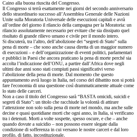
Caino alla buona riuscita del Congresso.
Il Congresso si terrà esattamente nei giorni del secondo anniversario
dello straordinario successo all’Assemblea Generale delle Nazioni
Unite sulla Moratoria Universale delle esecuzioni capitali e avrà
all’ordine del giorno il rilancio della campagna per la Moratoria: un
rilancio assolutamente necessario per evitare che sia dissipato quel
risultato di grande rilievo umano e civile per il mondo intero.
Si discuterà, tra l’altro, dell’abolizione dei “segreti di Stato” sulla
pena di morte – che sono anche causa diretta di un maggior numero
di esecuzioni – e dell’organizzazione di eventi politici, parlamentari
e pubblici in Paesi che ancora praticano la pena di morte perché sia
accolta l’indicazione dell’ONU, a partire dall’Africa dove negli
ultimi due anni sono stati compiuti passi significativi verso
l’abolizione della pena di morte. Dal momento che questo
appuntamento avrà luogo in Italia, nel corso del dibattito non si potrà
fare l'economia di una questione così drammaticamente attuale come
lo stato delle carceri.
Non a caso il titolo del Congresso sarà “BASTA omicidi, suicidi e
segreti di Stato”: un titolo che racchiude la volontà di attirare
l’attenzione non solo sulla pena di morte nel mondo, ma anche sulle
decine e quasi quotidiane morti che ogni anno, in Italia, si verificano
tra i detenuti. Morti a volte sospette, spesso oscure, e che – anche
quando dovute a suicidio – non possono essere slegate dalla
condizione di sofferenza in cui versano le nostre carceri e dal loro
profilo, di fatto, incostituzionale.