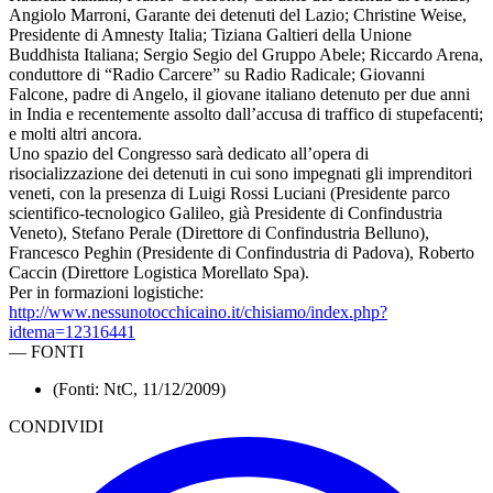
Angiolo Marroni, Garante dei detenuti del Lazio; Christine Weise,
Presidente di Amnesty Italia; Tiziana Galtieri della Unione
Buddhista Italiana; Sergio Segio del Gruppo Abele; Riccardo Arena,
conduttore di “Radio Carcere” su Radio Radicale; Giovanni
Falcone, padre di Angelo, il giovane italiano detenuto per due anni
in India e recentemente assolto dall’accusa di traffico di stupefacenti;
e molti altri ancora.
Uno spazio del Congresso sarà dedicato all’opera di
risocializzazione dei detenuti in cui sono impegnati gli imprenditori
veneti, con la presenza di Luigi Rossi Luciani (Presidente parco
scientifico-tecnologico Galileo, già Presidente di Confindustria
Veneto), Stefano Perale (Direttore di Confindustria Belluno),
Francesco Peghin (Presidente di Confindustria di Padova), Roberto
Caccin (Direttore Logistica Morellato Spa).
Per in formazioni logistiche:
http://www.nessunotocchicaino.it/chisiamo/index.php?
idtema=12316441
—
FONTI
(Fonti: NtC, 11/12/2009)
CONDIVIDI