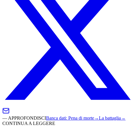
—
APPROFONDISCI
Banca dati
:
Pena di morte
→
La battaglia
→
CONTINUA A LEGGERE