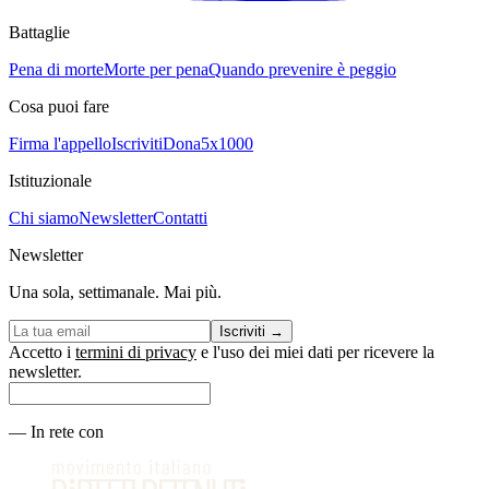
Battaglie
Pena di morte
Morte per pena
Quando prevenire è peggio
Cosa puoi fare
Firma l'appello
Iscriviti
Dona
5x1000
Istituzionale
Chi siamo
Newsletter
Contatti
Newsletter
Una sola, settimanale. Mai più.
Iscriviti
→
Accetto i
termini di privacy
e l'uso dei miei dati per ricevere la
newsletter.
—
In rete con