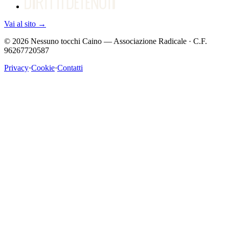
Vai al sito
→
©
2026
Nessuno tocchi Caino — Associazione Radicale · C.F.
96267720587
Privacy
·
Cookie
·
Contatti