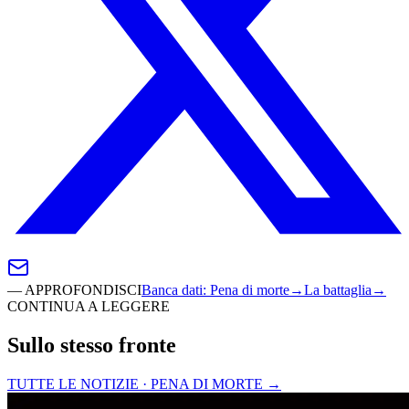
—
APPROFONDISCI
Banca dati
:
Pena di morte
→
La battaglia
→
CONTINUA A LEGGERE
Sullo stesso fronte
TUTTE LE NOTIZIE · PENA DI MORTE
→