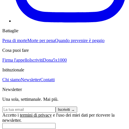
Battaglie
Pena di morte
Morte per pena
Quando prevenire è peggio
Cosa puoi fare
Firma l'appello
Iscriviti
Dona
5x1000
Istituzionale
Chi siamo
Newsletter
Contatti
Newsletter
Una sola, settimanale. Mai più.
Iscriviti
→
Accetto i
termini di privacy
e l'uso dei miei dati per ricevere la
newsletter.