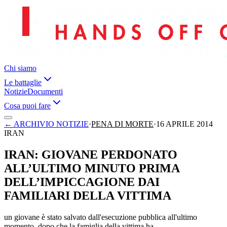
Chi siamo
Le battaglie
Notizie
Documenti
Cosa puoi fare
←
ARCHIVIO NOTIZIE
·
PENA DI MORTE
·
16 APRILE 2014
IRAN
IRAN: GIOVANE PERDONATO
ALL’ULTIMO MINUTO PRIMA
DELL’IMPICCAGIONE DAI
FAMILIARI DELLA VITTIMA
un giovane è stato salvato dall'esecuzione pubblica all'ultimo
momento, dopo che la famiglia della vittima ha