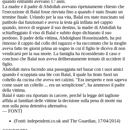
quando entrambi avevano 17 anni.
La madre e il padre di Abdollah avevano ripetutamente chiesto che
l'esecuzione di Balal fosse rinviata fino a quando è stato fissato un
termine finale. Urlando per la sua vita, Balal era stato trascinato sul
patibolo dai funzionari e aveva la testa già infilata nel cappio
quando, invece di segnare il suo destino, la madre di Abdollah ha
schiaffeggiato il viso di Balal e subito dopo dichiarato il suo
perdono. Il padre della vittima, Abdolghani Hosseinzadeh, ha poi
rimosso il cappio dal collo del ragazzo e ha raccontato che la moglie
aveva fatto tre giorni prima un sogno in cui il figlio le diceva di non
vendicarsi per la sua morte. La famiglia ha riconsiderato il caso e
concluso che Balal non aveva deliberatamente tentato di uccidere il
figlio.
Abdollah stava facendo una passeggiata nel bazar con i suoi amici
quando è scoppiata una lite con Balal, il quale ha tirato fuori un
coltello da cucina che aveva nei calzini. "Era inesperto e non sapeva
come usare un coltello ... era un semplicione", ha ammesso il padre
della vittima.
Balal è stato ora riportato in carcere, perché la legge del taglione
affida ai familiari delle vittime la decisione sulla pena di morte ma
non sulla pena detentiva alternativa.
—
FONTI
(Fonti: independent.co.uk and The Guardian, 17/04/2014)