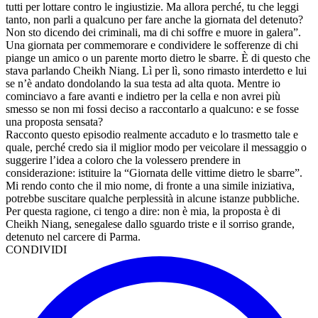
tutti per lottare contro le ingiustizie. Ma allora perché, tu che leggi
tanto, non parli a qualcuno per fare anche la giornata del detenuto?
Non sto dicendo dei criminali, ma di chi soffre e muore in galera”.
Una giornata per commemorare e condividere le sofferenze di chi
piange un amico o un parente morto dietro le sbarre. È di questo che
stava parlando Cheikh Niang. Lì per lì, sono rimasto interdetto e lui
se n’è andato dondolando la sua testa ad alta quota. Mentre io
cominciavo a fare avanti e indietro per la cella e non avrei più
smesso se non mi fossi deciso a raccontarlo a qualcuno: e se fosse
una proposta sensata?
Racconto questo episodio realmente accaduto e lo trasmetto tale e
quale, perché credo sia il miglior modo per veicolare il messaggio o
suggerire l’idea a coloro che la volessero prendere in
considerazione: istituire la “Giornata delle vittime dietro le sbarre”.
Mi rendo conto che il mio nome, di fronte a una simile iniziativa,
potrebbe suscitare qualche perplessità in alcune istanze pubbliche.
Per questa ragione, ci tengo a dire: non è mia, la proposta è di
Cheikh Niang, senegalese dallo sguardo triste e il sorriso grande,
detenuto nel carcere di Parma.
CONDIVIDI