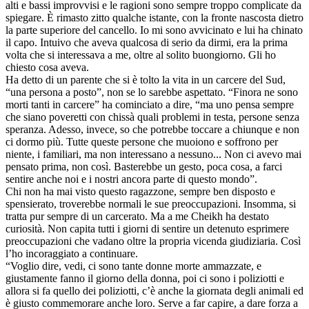
alti e bassi improvvisi e le ragioni sono sempre troppo complicate da
spiegare. È rimasto zitto qualche istante, con la fronte nascosta dietro
la parte superiore del cancello. Io mi sono avvicinato e lui ha chinato
il capo. Intuivo che aveva qualcosa di serio da dirmi, era la prima
volta che si interessava a me, oltre al solito buongiorno. Gli ho
chiesto cosa aveva.
Ha detto di un parente che si è tolto la vita in un carcere del Sud,
“una persona a posto”, non se lo sarebbe aspettato. “Finora ne sono
morti tanti in carcere” ha cominciato a dire, “ma uno pensa sempre
che siano poveretti con chissà quali problemi in testa, persone senza
speranza. Adesso, invece, so che potrebbe toccare a chiunque e non
ci dormo più. Tutte queste persone che muoiono e soffrono per
niente, i familiari, ma non interessano a nessuno... Non ci avevo mai
pensato prima, non così. Basterebbe un gesto, poca cosa, a farci
sentire anche noi e i nostri ancora parte di questo mondo”.
Chi non ha mai visto questo ragazzone, sempre ben disposto e
spensierato, troverebbe normali le sue preoccupazioni. Insomma, si
tratta pur sempre di un carcerato. Ma a me Cheikh ha destato
curiosità. Non capita tutti i giorni di sentire un detenuto esprimere
preoccupazioni che vadano oltre la propria vicenda giudiziaria. Così
l’ho incoraggiato a continuare.
“Voglio dire, vedi, ci sono tante donne morte ammazzate, e
giustamente fanno il giorno della donna, poi ci sono i poliziotti e
allora si fa quello dei poliziotti, c’è anche la giornata degli animali ed
è giusto commemorare anche loro. Serve a far capire, a dare forza a