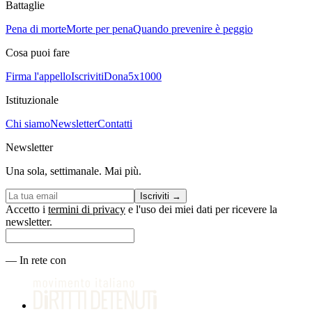
Battaglie
Pena di morte
Morte per pena
Quando prevenire è peggio
Cosa puoi fare
Firma l'appello
Iscriviti
Dona
5x1000
Istituzionale
Chi siamo
Newsletter
Contatti
Newsletter
Una sola, settimanale. Mai più.
Iscriviti
→
Accetto i
termini di privacy
e l'uso dei miei dati per ricevere la
newsletter.
—
In rete con