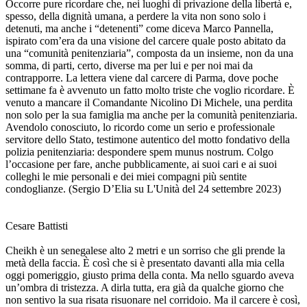
Occorre pure ricordare che, nei luoghi di privazione della libertà e,
spesso, della dignità umana, a perdere la vita non sono solo i
detenuti, ma anche i “detenenti” come diceva Marco Pannella,
ispirato com’era da una visione del carcere quale posto abitato da
una “comunità penitenziaria”, composta da un insieme, non da una
somma, di parti, certo, diverse ma per lui e per noi mai da
contrapporre. La lettera viene dal carcere di Parma, dove poche
settimane fa è avvenuto un fatto molto triste che voglio ricordare. È
venuto a mancare il Comandante Nicolino Di Michele, una perdita
non solo per la sua famiglia ma anche per la comunità penitenziaria.
Avendolo conosciuto, lo ricordo come un serio e professionale
servitore dello Stato, testimone autentico del motto fondativo della
polizia penitenziaria: despondere spem munus nostrum. Colgo
l’occasione per fare, anche pubblicamente, ai suoi cari e ai suoi
colleghi le mie personali e dei miei compagni più sentite
condoglianze. (Sergio D’Elia su L'Unità del 24 settembre 2023)
Cesare Battisti
Cheikh è un senegalese alto 2 metri e un sorriso che gli prende la
metà della faccia. È così che si è presentato davanti alla mia cella
oggi pomeriggio, giusto prima della conta. Ma nello sguardo aveva
un’ombra di tristezza. A dirla tutta, era già da qualche giorno che
non sentivo la sua risata risuonare nel corridoio. Ma il carcere è così,