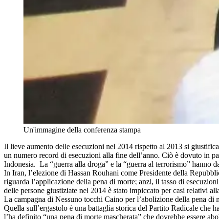
Un'immagine della conferenza stampa
Il lieve aumento delle esecuzioni nel 2014 rispetto al 2013 si giustifi
un numero record di esecuzioni alla fine dell’anno. Ciò è dovuto in part
Indonesia. La “guerra alla droga” e la “guerra al terrorismo” hanno dat
In Iran, l’elezione di Hassan Rouhani come Presidente della Repubblic
riguarda l’applicazione della pena di morte; anzi, il tasso di esecuzio
delle persone giustiziate nel 2014 è stato impiccato per casi relativi a
La campagna di Nessuno tocchi Caino per l’abolizione della pena di mo
Quella sull’ergastolo è una battaglia storica del Partito Radicale che
l’ha definito “una pena di morte mascherata” che dovrebbe essere aboli