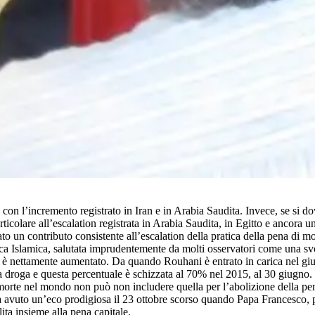
ca con l’incremento registrato in Iran e in Arabia Saudita. Invece, se si 
icolare all’escalation registrata in Arabia Saudita, in Egitto e ancora un
o un contributo consistente all’escalation della pratica della pena di m
a Islamica, salutata imprudentemente da molti osservatori come una svo
ni è nettamente aumentato. Da quando Rouhani è entrato in carica nel giug
lla droga e questa percentuale è schizzata al 70% nel 2015, al 30 giugno.
rte nel mondo non può non includere quella per l’abolizione della pena 
 ha avuto un’eco prodigiosa il 23 ottobre scorso quando Papa Francesco, p
ta insieme alla pena capitale.